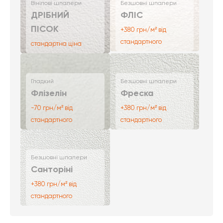
Вінілові шпалери
Безшовні шпалери
ДРІБНИЙ
ФЛІС
ПІСОК
+380 грн/м² від
стандартного
стандартна ціна
Гладкий
Безшовні шпалери
Флізелін
Фреска
-70 грн/м² від
+380 грн/м² від
стандартного
стандартного
Безшовні шпалери
Санторіні
+380 грн/м² від
стандартного