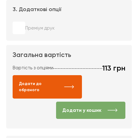
3. Додаткові опції
Преміум друк
Загальна вартість
113
грн
Вартість з опціями
Додати до
обраного
Додати у кошик