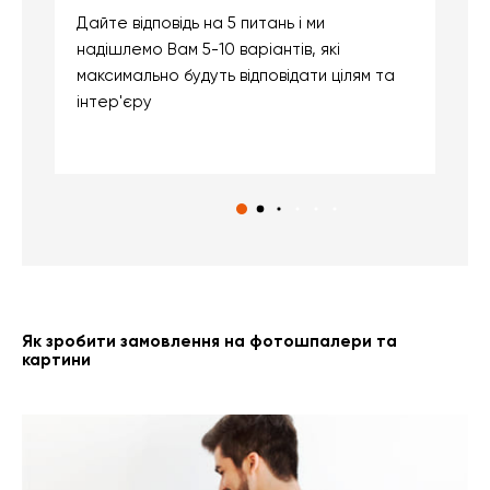
Дайте відповідь на 5 питань і ми
В
надішлемо Вам 5-10 варіантів, які
д
максимально будуть відповідати цілям та
б
інтер'єру
о
с
Як зробити замовлення на фотошпалери та
картини