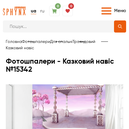
0
0
Меню
ua
ru
Головна
Фотошпалери
Для спальні
Трояндовий
Казковий навіс
Фотошпалери - Казковий навіс
№15342