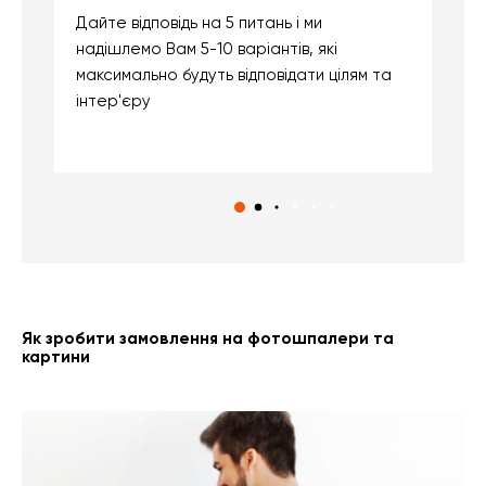
Дайте відповідь на 5 питань і ми
В
надішлемо Вам 5-10 варіантів, які
д
максимально будуть відповідати цілям та
б
інтер'єру
о
с
Як зробити замовлення на фотошпалери та
картини