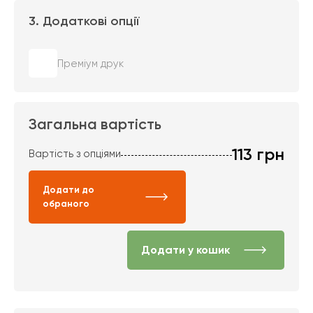
3. Додаткові опції
Преміум друк
Загальна вартість
113
грн
Вартість з опціями
Додати до
обраного
Додати у кошик