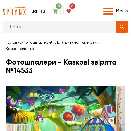
0
0
Меню
ua
ru
Головна
Фотошпалери
Ліс
Для дитячої
Лаймовий
Казкові звірята
Фотошпалери - Казкові звірята
№14533