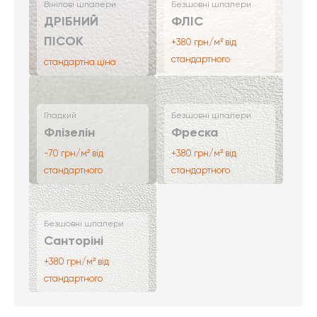
Вінілові шпалери
Безшовні шпалери
ДРІБНИЙ
ФЛІС
ПІСОК
+380 грн/м² від
стандартного
стандартна ціна
Гладкий
Безшовні шпалери
Флізелін
Фреска
-70 грн/м² від
+380 грн/м² від
стандартного
стандартного
Безшовні шпалери
Санторіні
+380 грн/м² від
стандартного