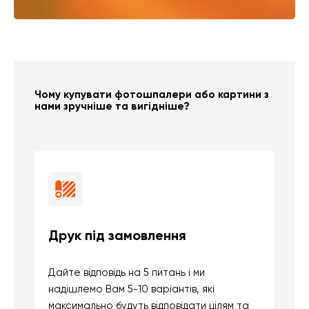
Чому купувати фотошпалери або картини з
нами зручніше та вигідніше?
Друк під замовлення
Б
Дайте відповідь на 5 питань і ми
В
надішлемо Вам 5-10 варіантів, які
д
максимально будуть відповідати цілям та
б