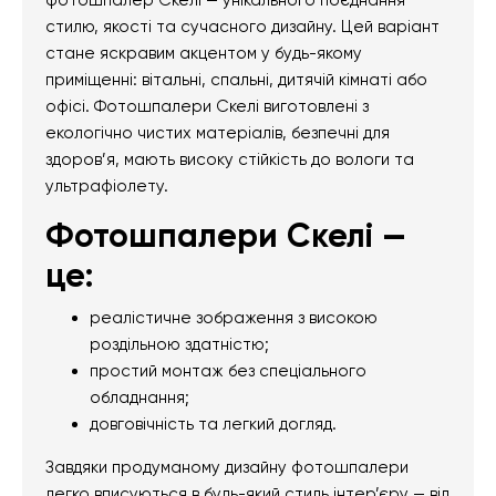
фотошпалер Скелі — унікального поєднання
стилю, якості та сучасного дизайну. Цей варіант
стане яскравим акцентом у будь-якому
приміщенні: вітальні, спальні, дитячій кімнаті або
офісі. Фотошпалери Скелі виготовлені з
екологічно чистих матеріалів, безпечні для
здоров’я, мають високу стійкість до вологи та
ультрафіолету.
Фотошпалери Скелі —
це:
реалістичне зображення з високою
роздільною здатністю;
простий монтаж без спеціального
обладнання;
довговічність та легкий догляд.
Завдяки продуманому дизайну фотошпалери
легко вписуються в будь-який стиль інтер’єру — від