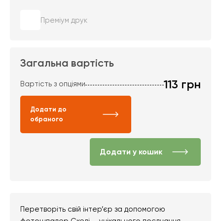
Преміум друк
Загальна вартість
113
грн
Вартість з опціями
Додати до
обраного
Додати у кошик
Перетворіть свій інтер’єр за допомогою