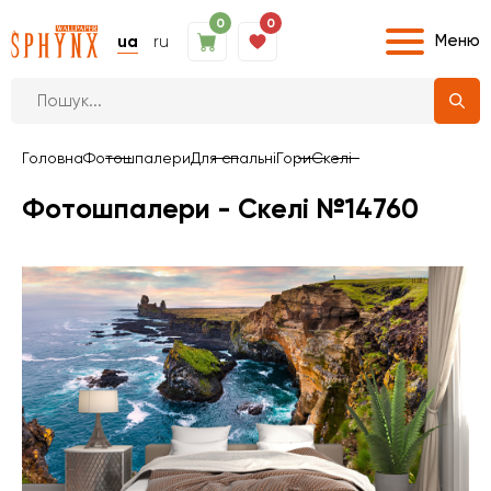
0
0
Меню
ua
ru
Головна
Фотошпалери
Для спальні
Гори
Скелі
Фотошпалери - Скелі №14760