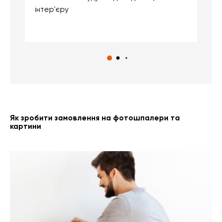
інтер'єру
о
с
Як зробити замовлення на фотошпалери та
картини