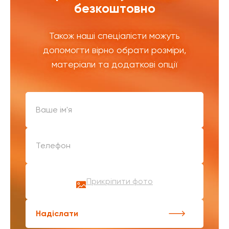
безкоштовно
Також наші спеціалісти можуть
допомогти вірно обрати розміри,
матеріали та додаткові опції
Прикріпити фото
Надіслати