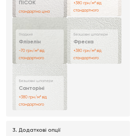
ПІСОК
+380 грн/м² від
стандартного
стандартна ціна
Гладкий
Безшовні шпалери
Флізелін
Фреска
-70 грн/м² від
+380 грн/м² від
стандартного
стандартного
Безшовні шпалери
Санторіні
+380 грн/м² від
стандартного
3. Додаткові опції