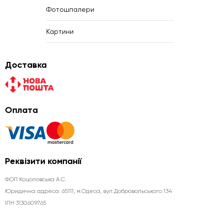
Фотошпалери
Картини
Доставка
Оплата
Реквізити компанії
ФОП Коцоловська А.С.
Юридична aдреса: 65111, м.Одеса, вул.Добровольського 134
ІПН 3130609765