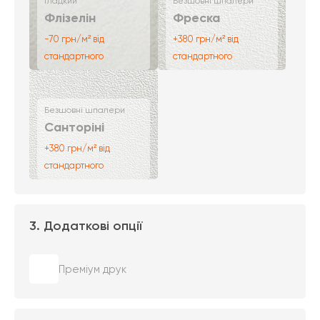
Гладкий
Безшовні шпалери
Флізелін
Фреска
-70 грн/м² від
+380 грн/м² від
стандартного
стандартного
Безшовні шпалери
Санторіні
+380 грн/м² від
стандартного
3. Додаткові опції
Преміум друк