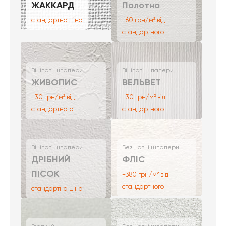
ЖАККАРД
Полотно
стандартна ціна
+60 грн/м² від
стандартного
Вінілові шпалери
Вінілові шпалери
ЖИВОПИС
ВЕЛЬВЕТ
+30 грн/м² від
+30 грн/м² від
стандартного
стандартного
Вінілові шпалери
Безшовні шпалери
ДРІБНИЙ
ФЛІС
ПІСОК
+380 грн/м² від
стандартного
стандартна ціна