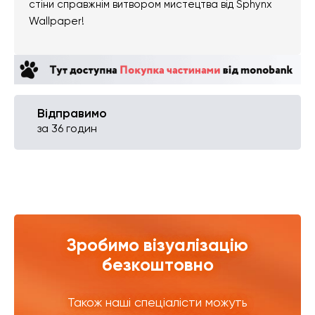
стіни справжнім витвором мистецтва від Sphynx
Wallpaper!
Відправимо
за 36 годин
Зробимо візуалізацію
безкоштовно
Також наші спеціалісти можуть