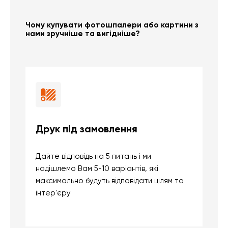
Чому купувати фотошпалери або картини з
нами зручніше та вигідніше?
Друк під замовлення
Б
Дайте відповідь на 5 питань і ми
В
надішлемо Вам 5-10 варіантів, які
д
максимально будуть відповідати цілям та
б
інтер'єру
о
с