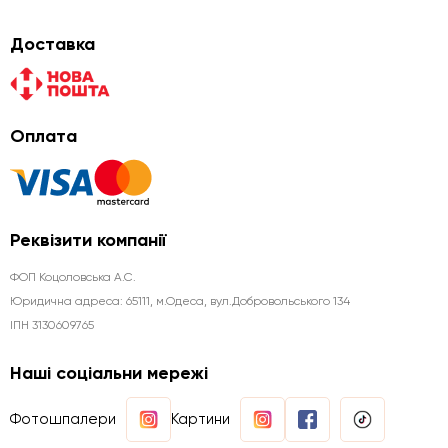
Доставка
Оплата
Реквізити компанії
ФОП Коцоловська А.С.
Юридична aдреса: 65111, м.Одеса, вул.Добровольського 134
ІПН 3130609765
Наші соціальни мережі
Фотошпалери
Картини