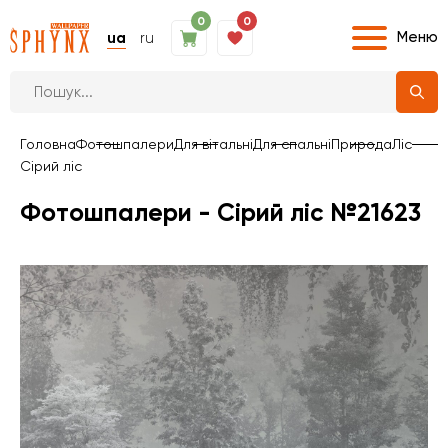
0
0
Меню
ua
ru
Головна
Фотошпалери
Для вітальні
Для спальні
Природа
Ліс
Сірий ліс
Фотошпалери - Сірий ліс №21623