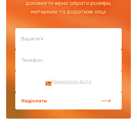
допомогти вірно обрати розміри,
матеріали та додаткові опції
Прикріпити фото
Надіслати