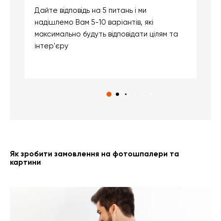
Дайте відповідь на 5 питань і ми
В
надішлемо Вам 5-10 варіантів, які
д
максимально будуть відповідати цілям та
б
інтер'єру
о
с
Як зробити замовлення на фотошпалери та
картини