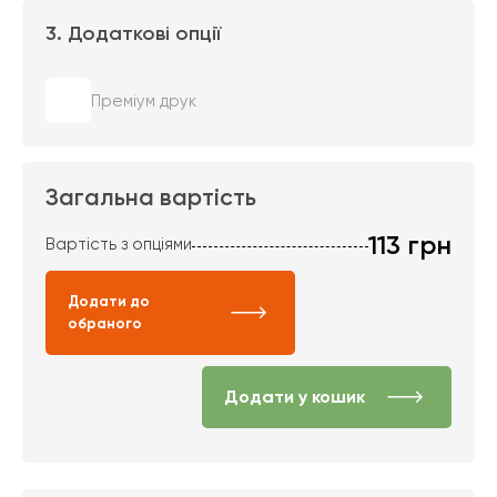
3. Додаткові опції
Преміум друк
Загальна вартість
113
грн
Вартість з опціями
Додати до
обраного
Додати у кошик