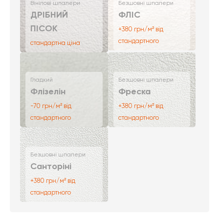
Вінілові шпалери
Безшовні шпалери
ДРІБНИЙ
ФЛІС
ПІСОК
+380 грн/м² від
стандартного
стандартна ціна
Гладкий
Безшовні шпалери
Флізелін
Фреска
-70 грн/м² від
+380 грн/м² від
стандартного
стандартного
Безшовні шпалери
Санторіні
+380 грн/м² від
стандартного