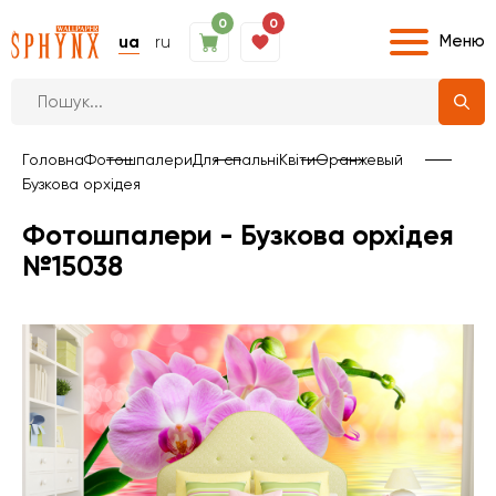
0
0
Меню
ua
ru
Головна
Фотошпалери
Для спальні
Квіти
Оранжевый
Бузкова орхідея
Фотошпалери - Бузкова орхідея
№15038