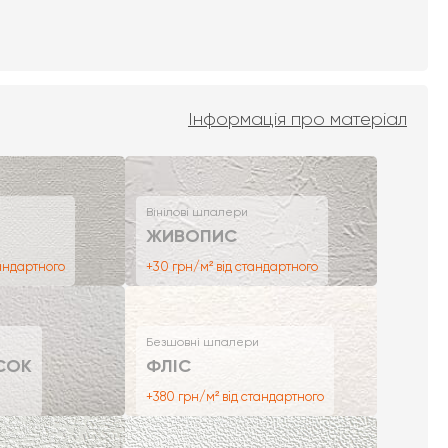
Інформація про матеріал
Вінілові шпалери
ЖИВОПИС
тандартного
+30 грн/м² від стандартного
Безшовні шпалери
СОК
ФЛІС
+380 грн/м² від стандартного