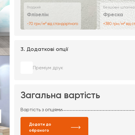
Гладкий
Безшовні шпалер
Флізелін
Фреска
-70 грн/м² від стандартного
+380 грн/м² від 
3. Додаткові опції
Преміум друк
Загальна вартість
Вартість з опціями
Додати до
обраного