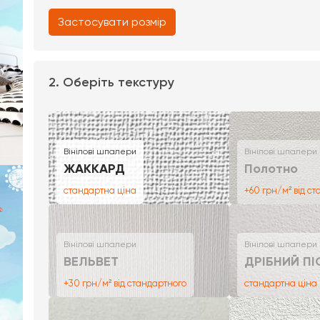
Застосувати розмір
2. Оберіть текстуру
Вінілові шпалери
Вінілові шпалери
ЖАККАРД
Полотно
стандартна ціна
+60 грн/м² від с
Вінілові шпалери
Вінілові шпалери
ВЕЛЬВЕТ
ДРІБНИЙ ПІ
+30 грн/м² від стандартного
стандартна ціна