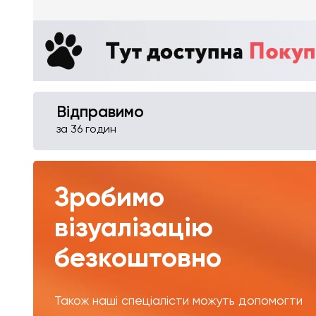
Відправимо
за 36 годин
Зробимо
візуалізацію
безкоштовно
Також наші спеціалісти можуть допомогти