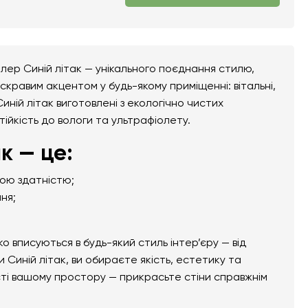
лер Синій літак — унікального поєднання стилю,
скравим акцентом у будь-якому приміщенні: вітальні,
иній літак виготовлені з екологічно чистих
тійкість до вологи та ультрафіолету.
к — це:
ною здатністю;
ня;
вписуються в будь-який стиль інтер’єру — від
Синій літак, ви обираєте якість, естетику та
сті вашому простору — прикрасьте стіни справжнім