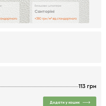
и
Безшовні шпалери
Санторіні
стандартного
+380 грн/м² від стандартного
113
грн
Додати у кошик