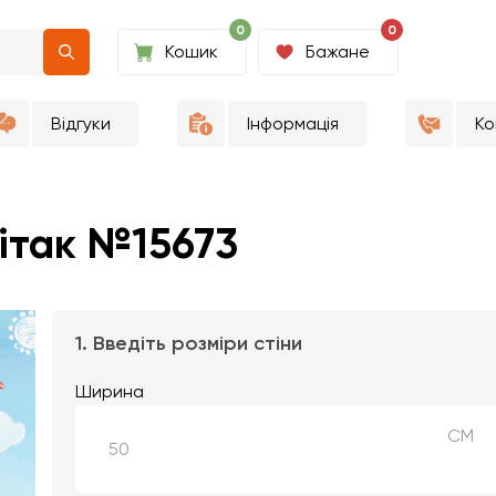
0
0
Кошик
Бажане
Відгуки
Інформація
Ко
ітак №15673
1. Введіть розміри стіни
Ширина
СМ