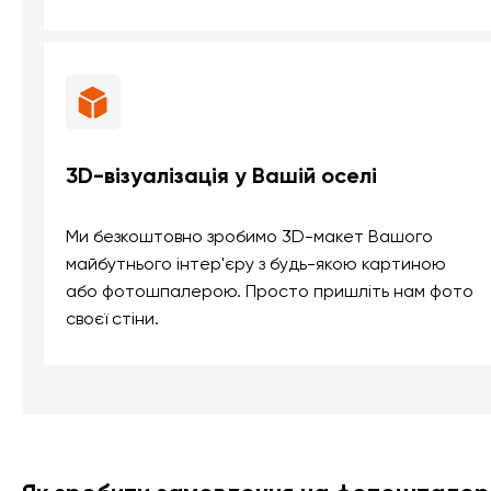
3D-візуалізація у Вашій оселі
Ми безкоштовно зробимо 3D-макет Вашого
майбутнього інтер'єру з будь-якою картиною
або фотошпалерою. Просто пришліть нам фото
своєї стіни.