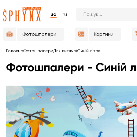
ua
ru
Фотошпалери
Картини
Головна
Фотошпалери
Для дитячої
Синій літак
Фотошпалери - Синій л