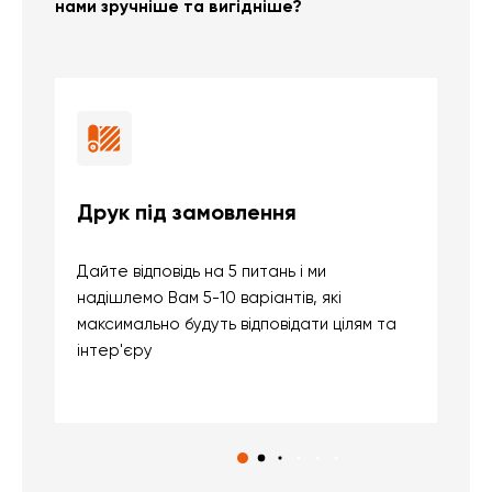
нами зручніше та вигідніше?
Друк під замовлення
Б
Дайте відповідь на 5 питань і ми
В
надішлемо Вам 5-10 варіантів, які
д
максимально будуть відповідати цілям та
б
інтер'єру
о
с