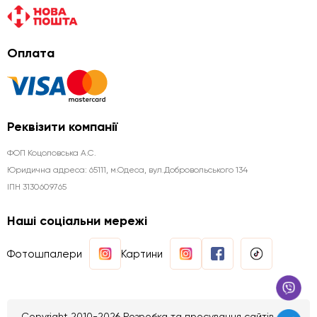
Оплата
Реквізити компанії
ФОП Коцоловська А.С.
Юридична aдреса: 65111, м.Одеса, вул.Добровольського 134
ІПН 3130609765
Наші соціальни мережі
Фотошпалери
Картини
Copyright 2010-2026 Розробка та просування сайтів