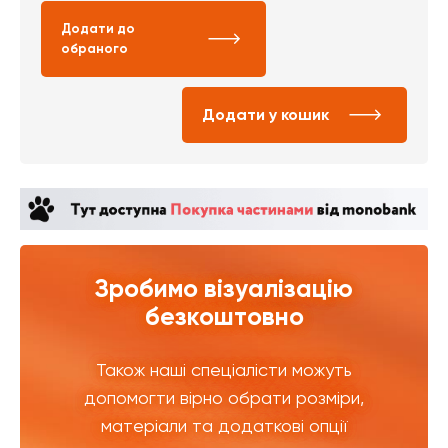
Додати до
обраного
Додати у кошик
Зробимо візуалізацію
безкоштовно
Також наші спеціалісти можуть
допомогти вірно обрати розміри,
матеріали та додаткові опції