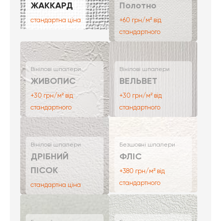
ЖАККАРД
Полотно
стандартна ціна
+60 грн/м² від
стандартного
Вінілові шпалери
Вінілові шпалери
ЖИВОПИС
ВЕЛЬВЕТ
+30 грн/м² від
+30 грн/м² від
стандартного
стандартного
Вінілові шпалери
Безшовні шпалери
ДРІБНИЙ
ФЛІС
ПІСОК
+380 грн/м² від
стандартного
стандартна ціна