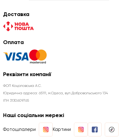
Доставка
Оплата
Реквізити компанії
ФОП Коцоловська А.С.
Юридична aдреса: 65111, м.Одеса, вул.Добровольського 134
ІПН 3130609765
Наші соціальни мережі
Фотошпалери
Картини