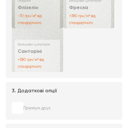
Гладкий
Безшовні шпалери
Флізелін
Фреска
-70 грн/м² від
+380 грн/м² від
стандартного
стандартного
Безшовні шпалери
Санторіні
+380 грн/м² від
стандартного
3. Додаткові опції
Преміум друк