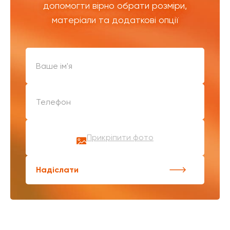
допомогти вірно обрати розміри,
матеріали та додаткові опції
Прикріпити фото
Надіслати