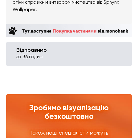
стіни справжнім витвором мистецтва від Sphynx
Wallpaper!
Відправимо
за 36 годин
Зробимо візуалізацію
безкоштовно
Також наші спеціалісти можуть