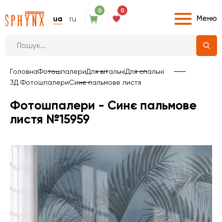
0
0
Меню
ua
ru
Головна
Фотошпалери
Для вітальні
Для спальні
3Д Фотошпалери
Синє пальмове листя
Фотошпалери - Синє пальмове
листя №15959