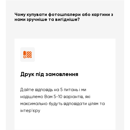
Чому купувати фотошпалери або картини з
нами зручніше та вигідніше?
Друк під замовлення
Б
Дайте відповідь на 5 питань і ми
В
надішлемо Вам 5-10 варіантів, які
д
максимально будуть відповідати цілям та
б
інтер'єру
о
с