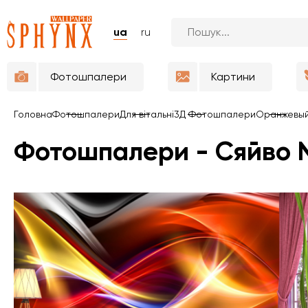
ua
ru
Фотошпалери
Картини
Головна
Фотошпалери
Для вітальні
3Д Фотошпалери
Оранжевы
Фотошпалери - Сяйво 