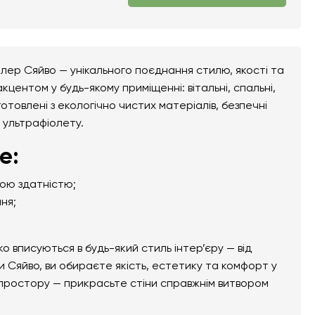
лер Сяйво — унікального поєднання стилю, якості та
центом у будь-якому приміщенні: вітальні, спальні,
отовлені з екологічно чистих матеріалів, безпечні
а ультрафіолету.
е:
ною здатністю;
ня;
вписуються в будь-який стиль інтер’єру — від
 Сяйво, ви обираєте якість, естетику та комфорт у
 простору — прикрасьте стіни справжнім витвором