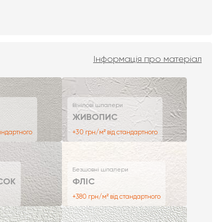
Інформація про матеріал
Вінілові шпалери
ЖИВОПИС
тандартного
+30 грн/м² від стандартного
Безшовні шпалери
СОК
ФЛІС
+380 грн/м² від стандартного