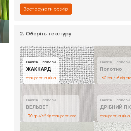
Застосувати розмір
2. Оберіть текстуру
Вінілові шпалери
Вінілові шпалери
ЖАККАРД
Полотно
стандартна ціна
+60 грн/м² від с
Вінілові шпалери
Вінілові шпалери
ВЕЛЬВЕТ
ДРІБНИЙ ПІ
+30 грн/м² від стандартного
стандартна ціна