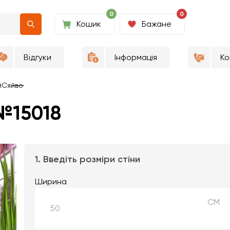
0
0
Кошик
Бажане
Відгуки
Інформація
Ко
й
Сяйво
№15018
1. Введіть розміри стіни
Ширина
СМ