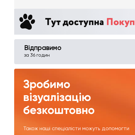
Відправимо
за 36 годин
Зробимо
візуалізацію
безкоштовно
Також наші спеціалісти можуть допомогти