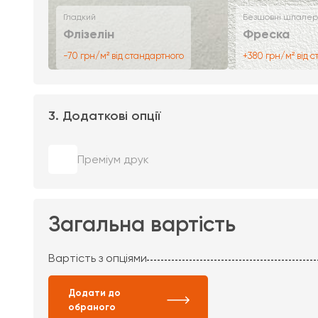
Гладкий
Безшовні шпалер
Флізелін
Фреска
-70 грн/м² від стандартного
+380 грн/м² від 
3. Додаткові опції
Преміум друк
Загальна вартість
Вартість з опціями
Додати до
обраного