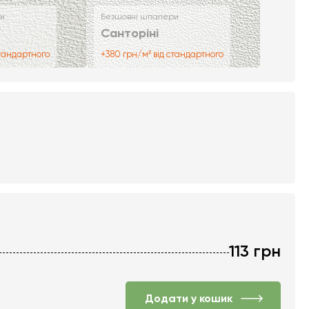
и
Безшовні шпалери
Санторіні
стандартного
+380 грн/м² від стандартного
113
грн
Додати у кошик