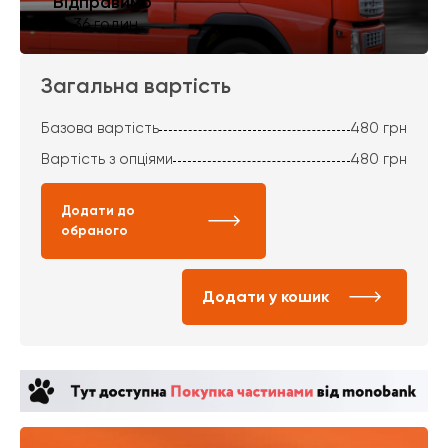
Відправимо
за 36 годин
Загальна вартість
Базова вартість
480
грн
Вартість з опціями
480
грн
Додати до
обраного
Додати у кошик