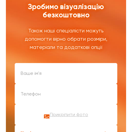
Зробимо візуалізацію
безкоштовно
Також наші спеціалісти можуть
допомогти вірно обрати розміри,
матеріали та додаткові опції
Прикріпити фото