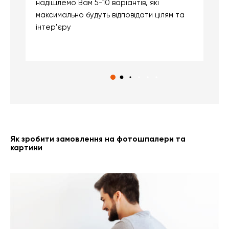
надішлемо Вам 5-10 варіантів, які
д
максимально будуть відповідати цілям та
б
інтер'єру
о
с
Як зробити замовлення на фотошпалери та
картини