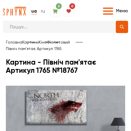
0
0
Меню
ua
ru
Головна
Картини
Кіно
Фіолетовий
Північ пам'ятає Артикул 1765
Картина - Північ пам'ятає
Артикул 1765 №18767