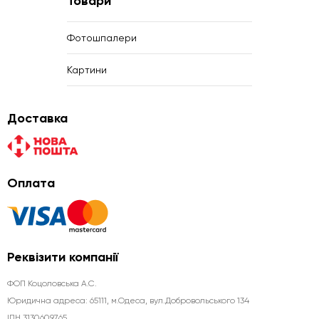
Товари
Фотошпалери
Картини
Доставка
Оплата
Реквізити компанії
ФОП Коцоловська А.С.
Юридична aдреса: 65111, м.Одеса, вул.Добровольського 134
ІПН 3130609765