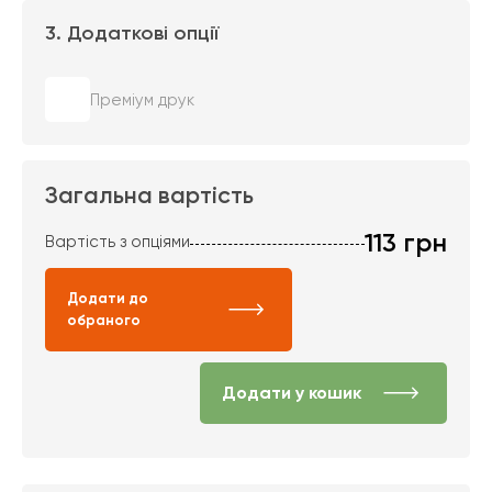
3. Додаткові опції
Преміум друк
Загальна вартість
113
грн
Вартість з опціями
Додати до
обраного
Додати у кошик