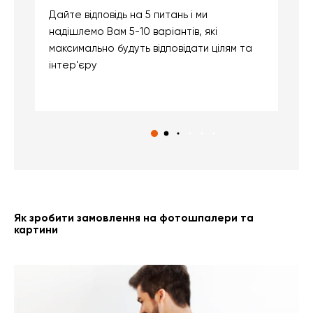
Дайте відповідь на 5 питань і ми
В
надішлемо Вам 5-10 варіантів, які
д
максимально будуть відповідати цілям та
б
інтер'єру
о
с
Як зробити замовлення на фотошпалери та
картини