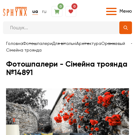
0
0
Меню
ua
ru
Головна
Фотошпалери
Для вітальні
Архітектура
Оранжевый
Сімейна троянда
Фотошпалери - Сімейна троянда
№14891