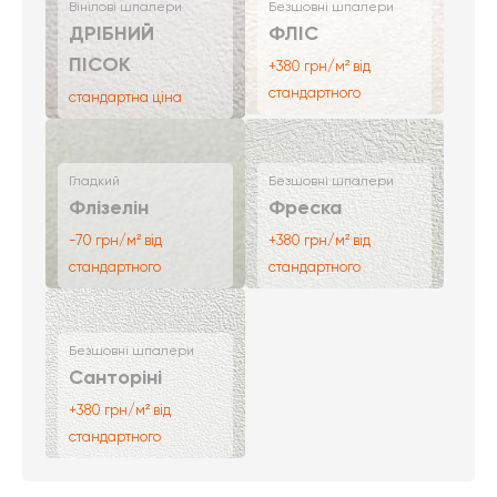
Вінілові шпалери
Безшовні шпалери
ДРІБНИЙ
ФЛІС
ПІСОК
+380 грн/м² від
стандартного
стандартна ціна
Гладкий
Безшовні шпалери
Флізелін
Фреска
-70 грн/м² від
+380 грн/м² від
стандартного
стандартного
Безшовні шпалери
Санторіні
+380 грн/м² від
стандартного