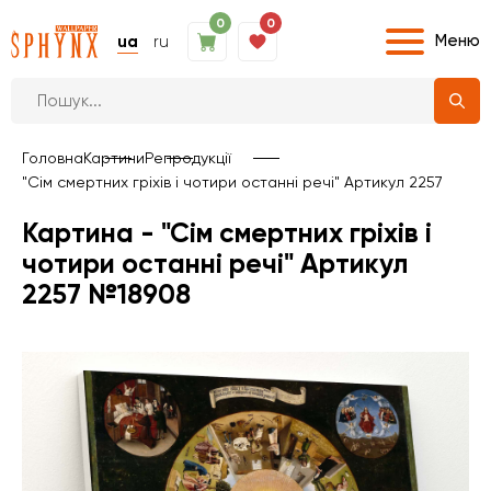
0
0
Меню
ua
ru
Головна
Картини
Репродукції
"Сім смертних гріхів і чотири останні речі" Артикул 2257
Картина - "Сім смертних гріхів і
чотири останні речі" Артикул
2257 №18908