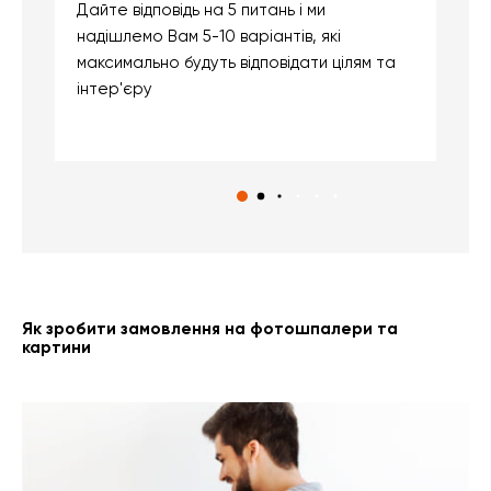
Дайте відповідь на 5 питань і ми
В
надішлемо Вам 5-10 варіантів, які
д
максимально будуть відповідати цілям та
б
інтер'єру
о
с
Як зробити замовлення на фотошпалери та
картини