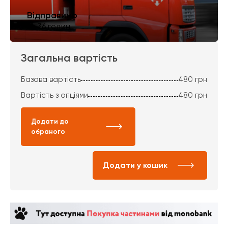
Відправимо
за 36 годин
Загальна вартість
Базова вартість
480
грн
Вартість з опціями
480
грн
Додати до
обраного
Додати у кошик