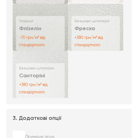
Гладкий
Безшовні шпалери
Флізелін
Фреска
-70 грн/м² від
+380 грн/м² від
стандартного
стандартного
Безшовні шпалери
Санторіні
+380 грн/м² від
стандартного
3. Додаткові опції
Преміум друк