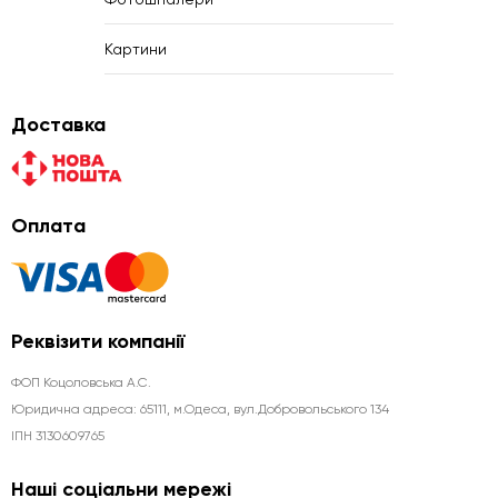
Картини
Доставка
Оплата
Реквізити компанії
ФОП Коцоловська А.С.
Юридична aдреса: 65111, м.Одеса, вул.Добровольського 134
ІПН 3130609765
Наші соціальни мережі