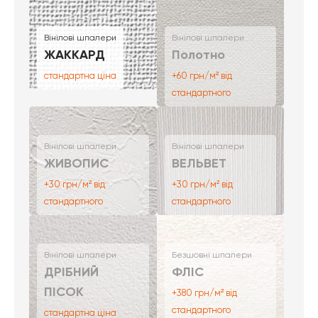
Вінілові шпалери
Вінілові шпалери
ЖАККАРД
Полотно
стандартна ціна
+60 грн/м² від
стандартного
Вінілові шпалери
Вінілові шпалери
ЖИВОПИС
ВЕЛЬВЕТ
+30 грн/м² від
+30 грн/м² від
стандартного
стандартного
Вінілові шпалери
Безшовні шпалери
ДРІБНИЙ
ФЛІС
ПІСОК
+380 грн/м² від
стандартного
стандартна ціна