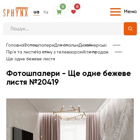
0
0
Меню
ua
ru
Головна
Фотошпалери
Для спальні
Дизайнерські
Пір'я та листя
На стіну з телевізором
Хіти продаж
Ще одне бежеве листя
Фотошпалери - Ще одне бежеве
листя №20419