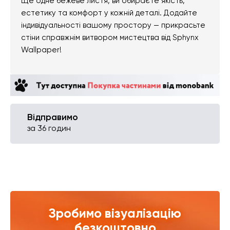
Ще одне бежеве листя, ви обираєте якість,
естетику та комфорт у кожній деталі. Додайте
індивідуальності вашому простору — прикрасьте
стіни справжнім витвором мистецтва від Sphynx
Wallpaper!
Відправимо
за 36 годин
Зробимо візуалізацію
безкоштовно