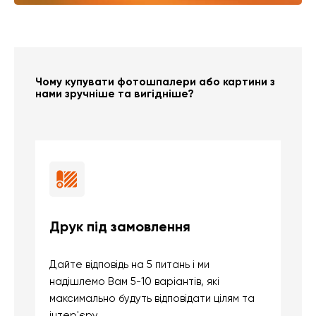
Чому купувати фотошпалери або картини з
нами зручніше та вигідніше?
Друк під замовлення
Б
Дайте відповідь на 5 питань і ми
В
надішлемо Вам 5-10 варіантів, які
д
максимально будуть відповідати цілям та
б
інтер'єру
о