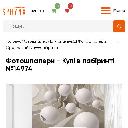
0
0
Меню
ua
ru
Головна
Фотошпалери
Для спальні
3Д Фотошпалери
Оранжевый
Кулі в лабіринті
Фотошпалери - Кулі в лабіринті
№14974