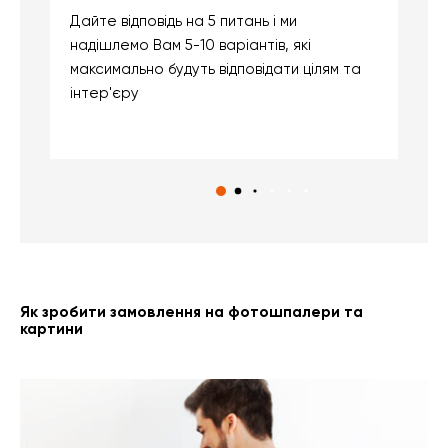
Дайте відповідь на 5 питань і ми
В
надішлемо Вам 5-10 варіантів, які
д
максимально будуть відповідати цілям та
б
інтер'єру
о
с
Як зробити замовлення на фотошпалери та
картини