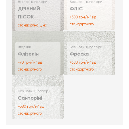
Вінілові шпалери
Безшовні шпалери
ДРІБНИЙ
ФЛІС
ПІСОК
+380 грн/м² від
стандартного
стандартна ціна
Гладкий
Безшовні шпалери
Флізелін
Фреска
-70 грн/м² від
+380 грн/м² від
стандартного
стандартного
Безшовні шпалери
Санторіні
+380 грн/м² від
стандартного