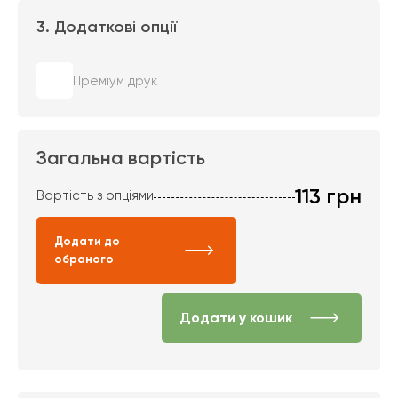
3. Додаткові опції
Преміум друк
Загальна вартість
113
грн
Вартість з опціями
Додати до
обраного
Додати у кошик