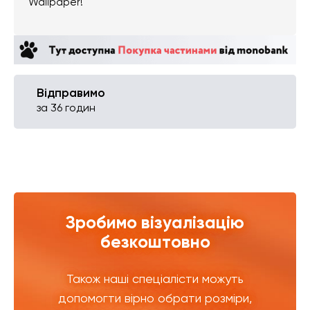
Wallpaper!
Відправимо
за 36 годин
Зробимо візуалізацію
безкоштовно
Також наші спеціалісти можуть
допомогти вірно обрати розміри,