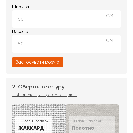
Ширина
СМ
Висота
СМ
Застосувати розмір
2. Оберіть текстуру
Інформація про матеріал
Вінілові шпалери
Вінілові шпалери
ЖАККАРД
Полотно