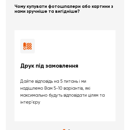
Чому купувати фотошпалери або картини з
нами зручніше та вигідніше?
Друк під замовлення
Б
Дайте відповідь на 5 питань і ми
В
надішлемо Вам 5-10 варіантів, які
д
максимально будуть відповідати цілям та
б
інтер'єру
о
с