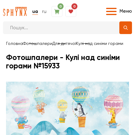
0
0
Меню
ua
ru
Головна
Фотошпалери
Для дитячої
Кулі над синіми горами
Фотошпалери - Кулі над синіми
горами №15933