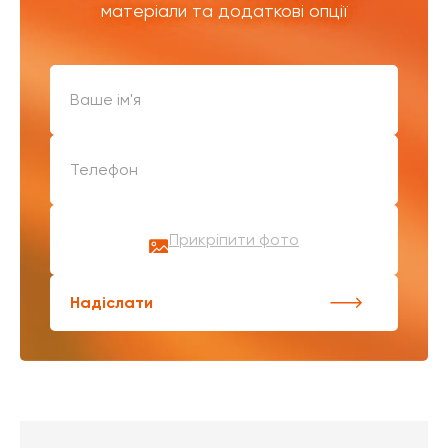
матеріали та додаткові опції
Прикріпити фото
Надіслати