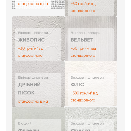
стандартна ціна
+60 грн/м² від
стандартного
Вінілові шпалери
Вінілові шпалери
ЖИВОПИС
ВЕЛЬВЕТ
+30 грн/м² від
+30 грн/м² від
стандартного
стандартного
Вінілові шпалери
Безшовні шпалери
ДРІБНИЙ
ФЛІС
ПІСОК
+380 грн/м² від
стандартного
стандартна ціна
Гладкий
Безшовні шпалери
Флізелін
Фреска