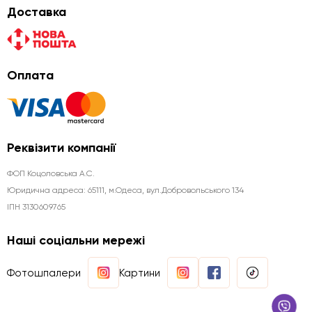
Доставка
Оплата
Реквізити компанії
ФОП Коцоловська А.С.
Юридична aдреса: 65111, м.Одеса, вул.Добровольського 134
ІПН 3130609765
Наші соціальни мережі
Фотошпалери
Картини