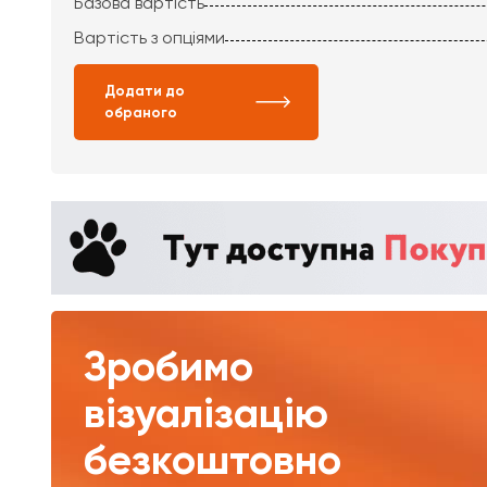
Базова вартість
Вартість з опціями
Додати до
обраного
Зробимо
візуалізацію
безкоштовно