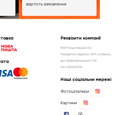
вартість замовлення
тавка
Реквізити компанії
ФОП Коцоловська А.С.
Юридична aдреса: 65111, м.Одеса,
ата
вул.Добровольського 134
ІПН 3130609765
Наші соціальни мережі
Фотошпалери
Картини