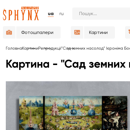
ua
ru
Фотошпалери
Картини
Головна
Картини
Репродукції
"Сад земних насолод" Ієроніма Бо
Картина - "Сад земних