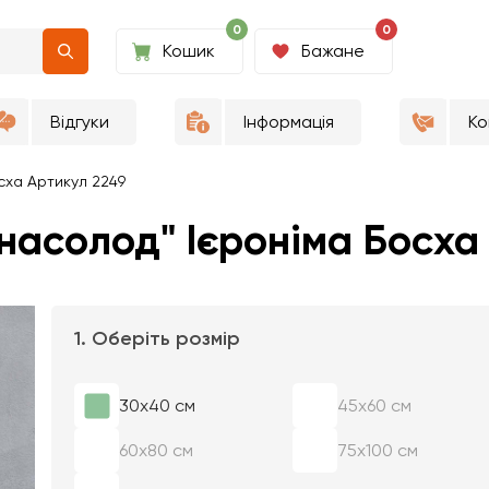
0
0
Кошик
Бажане
Відгуки
Інформація
Ко
сха Артикул 2249
 насолод" Ієроніма Босх
1. Оберіть розмір
30х40 см
45х60 см
60х80 см
75х100 см