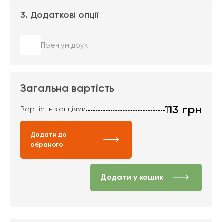
3. Додаткові опції
Преміум друк
Загальна вартість
113
грн
Вартість з опціями
Додати до
обраного
Додати у кошик