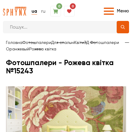
0
0
Меню
ua
ru
Головна
Фотошпалери
Для спальні
Квіти
3Д Фотошпалери
Оранжевый
Рожева квітка
Фотошпалери - Рожева квітка
№15243