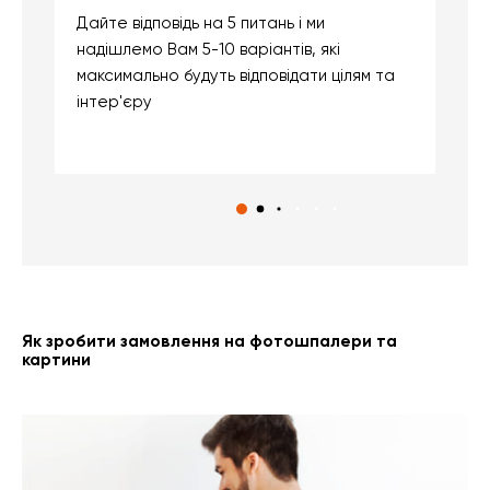
Дайте відповідь на 5 питань і ми
В
надішлемо Вам 5-10 варіантів, які
д
максимально будуть відповідати цілям та
б
інтер'єру
о
с
Як зробити замовлення на фотошпалери та
картини