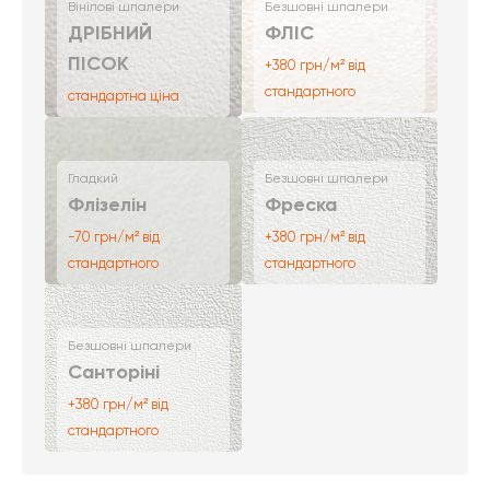
Вінілові шпалери
Безшовні шпалери
ДРІБНИЙ
ФЛІС
ПІСОК
+380 грн/м² від
стандартного
стандартна ціна
Гладкий
Безшовні шпалери
Флізелін
Фреска
-70 грн/м² від
+380 грн/м² від
стандартного
стандартного
Безшовні шпалери
Санторіні
+380 грн/м² від
стандартного