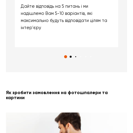
Дайте відповідь на 5 питань і ми
В
надішлемо Вам 5-10 варіантів, які
д
максимально будуть відповідати цілям та
б
інтер'єру
о
с
Як зробити замовлення на фотошпалери та
картини