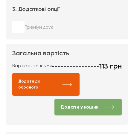
3. Додаткові опції
Преміум друк
Загальна вартість
113
грн
Вартість з опціями
Додати до
обраного
Додати у кошик