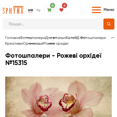
0
0
Меню
ua
ru
Головна
Фотошпалери
Для вітальні
Квіти
3Д Фотошпалери
Креативні
Оранжевый
Рожеві орхідеї
Фотошпалери - Рожеві орхідеї
№15315