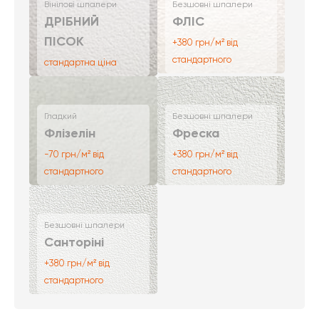
Вінілові шпалери
Безшовні шпалери
ДРІБНИЙ
ФЛІС
ПІСОК
+380 грн/м² від
стандартного
стандартна ціна
Гладкий
Безшовні шпалери
Флізелін
Фреска
-70 грн/м² від
+380 грн/м² від
стандартного
стандартного
Безшовні шпалери
Санторіні
+380 грн/м² від
стандартного