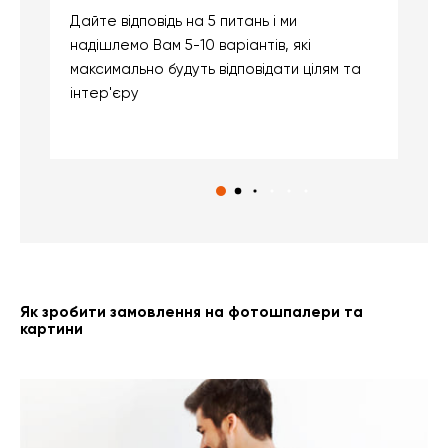
Дайте відповідь на 5 питань і ми
В
надішлемо Вам 5-10 варіантів, які
д
максимально будуть відповідати цілям та
б
інтер'єру
о
с
Як зробити замовлення на фотошпалери та
картини