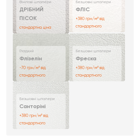
Вінілові шпалери
Безшовні шпалери
ДРІБНИЙ
ФЛІС
ПІСОК
+380 грн/м² від
стандартного
стандартна ціна
Гладкий
Безшовні шпалери
Флізелін
Фреска
-70 грн/м² від
+380 грн/м² від
стандартного
стандартного
Безшовні шпалери
Санторіні
+380 грн/м² від
стандартного