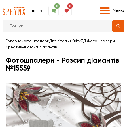
0
0
Меню
ua
ru
Головна
Фотошпалери
Для вітальні
Квіти
3Д Фотошпалери
Креативні
Розсип діамантів
Фотошпалери - Розсип діамантів
№15559