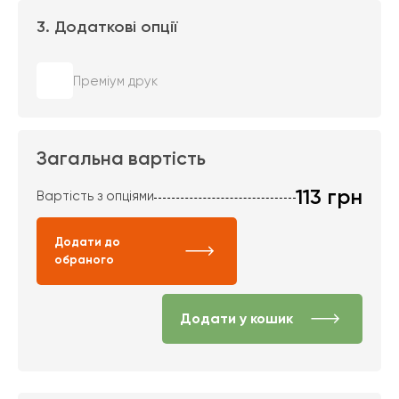
3. Додаткові опції
Преміум друк
Загальна вартість
113
грн
Вартість з опціями
Додати до
обраного
Додати у кошик