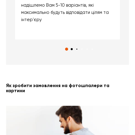
надішлемо Вам 5-10 варіантів, які
д
максимально будуть відповідати цілям та
б
інтер'єру
о
с
Як зробити замовлення на фотошпалери та
картини