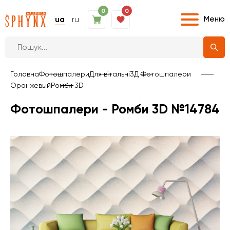
0
0
Меню
ua
ru
Головна
Фотошпалери
Для вітальні
3Д Фотошпалери
Оранжевый
Ромби 3D
Фотошпалери - Ромби 3D №14784