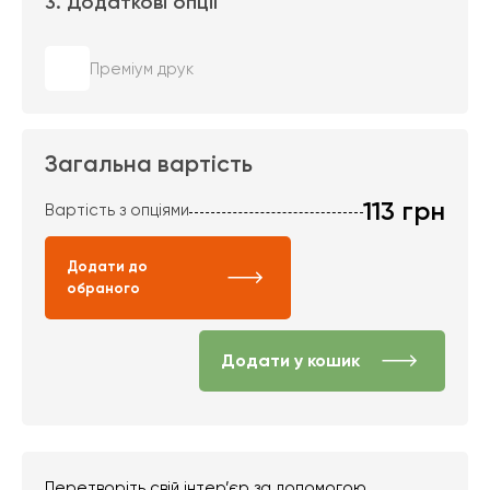
3. Додаткові опції
Преміум друк
Загальна вартість
113
грн
Вартість з опціями
Додати до
обраного
Додати у кошик
Перетворіть свій інтер’єр за допомогою