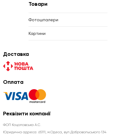
Товари
Фотошпалери
Картини
Доставка
Оплата
Реквізити компанії
ФОП Коцоловська А.С.
Юридична aдреса: 65111, м.Одеса, вул.Добровольського 134