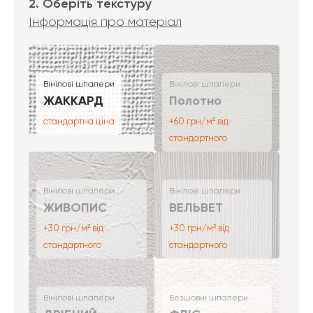
2. Оберіть текстуру
Інформація про матеріал
Вінілові шпалери
Вінілові шпалери
ЖАККАРД
Полотно
стандартна ціна
+60 грн/м² від
стандартного
Вінілові шпалери
Вінілові шпалери
ЖИВОПИС
ВЕЛЬВЕТ
+30 грн/м² від
+30 грн/м² від
стандартного
стандартного
Вінілові шпалери
Безшовні шпалери