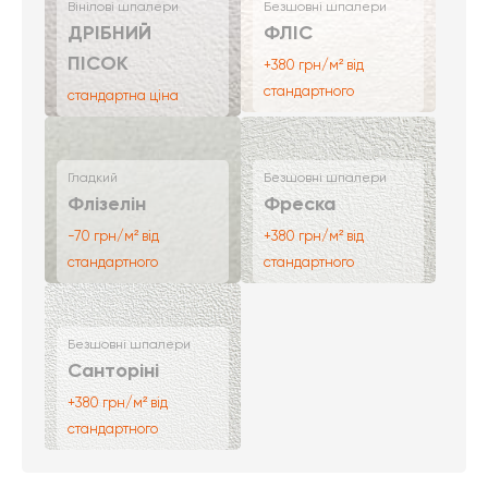
Вінілові шпалери
Безшовні шпалери
ДРІБНИЙ
ФЛІС
ПІСОК
+380 грн/м² від
стандартного
стандартна ціна
Гладкий
Безшовні шпалери
Флізелін
Фреска
-70 грн/м² від
+380 грн/м² від
стандартного
стандартного
Безшовні шпалери
Санторіні
+380 грн/м² від
стандартного