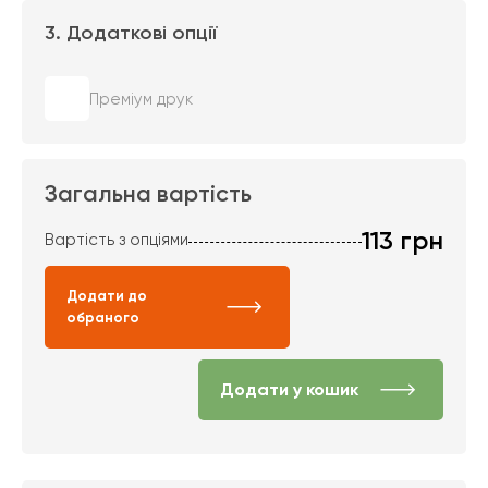
3. Додаткові опції
Преміум друк
Загальна вартість
113
грн
Вартість з опціями
Додати до
обраного
Додати у кошик