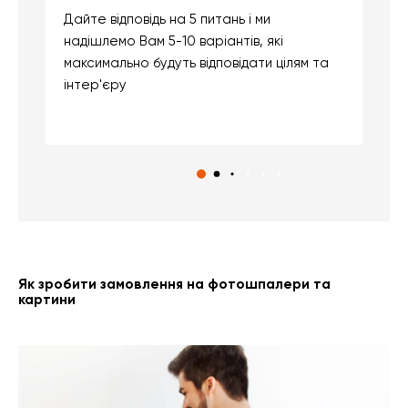
Дайте відповідь на 5 питань і ми
В
надішлемо Вам 5-10 варіантів, які
д
максимально будуть відповідати цілям та
б
інтер'єру
о
с
Як зробити замовлення на фотошпалери та
картини