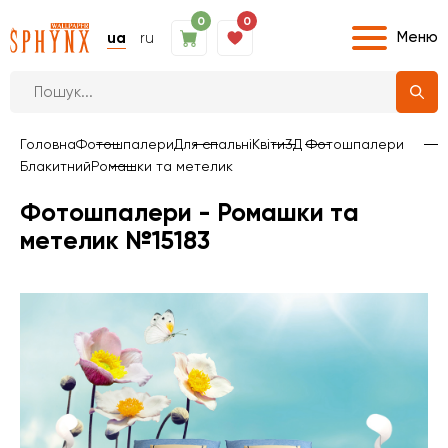
0
0
Меню
ua
ru
Головна
Фотошпалери
Для спальні
Квіти
3Д Фотошпалери
Блакитний
Ромашки та метелик
Фотошпалери - Ромашки та
метелик №15183