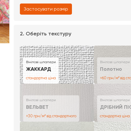
Застосувати розмір
2. Оберіть текстуру
Вінілові шпалери
Вінілові шпалери
ЖАККАРД
Полотно
стандартна ціна
+60 грн/м² від с
Вінілові шпалери
Вінілові шпалери
ВЕЛЬВЕТ
ДРІБНИЙ ПІ
+30 грн/м² від стандартного
стандартна ціна