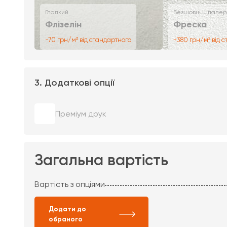
Гладкий
Безшовні шпалер
Флізелін
Фреска
-70 грн/м² від стандартного
+380 грн/м² від 
3. Додаткові опції
Преміум друк
Загальна вартість
Вартість з опціями
Додати до
обраного