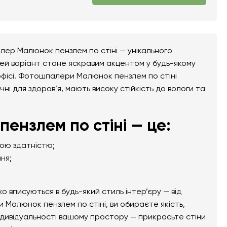
лер Малюнок пензлем по стіні — унікального
Цей варіант стане яскравим акцентом у будь-якому
бо офісі. Фотошпалери Малюнок пензлем по стіні
чні для здоров’я, мають високу стійкість до вологи та
нзлем по стіні — це:
ною здатністю;
ня;
вписуються в будь-який стиль інтер’єру — від
 Малюнок пензлем по стіні, ви обираєте якість,
ндивідуальності вашому простору — прикрасьте стіни