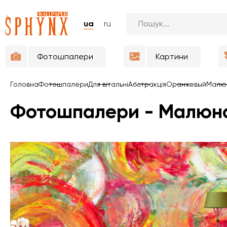
ua
ru
Фотошпалери
Картини
Головна
Фотошпалери
Для вітальні
Абстракція
Оранжевый
Малюн
Фотошпалери - Малюнок