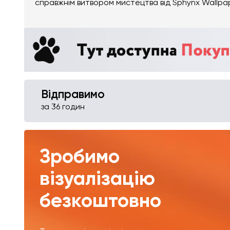
справжнім витвором мистецтва від Sphynx Wallpa
Відправимо
за 36 годин
Зробимо
візуалізацію
безкоштовно