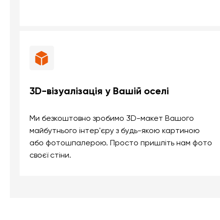
3D-візуалізація у Вашій оселі
Ми безкоштовно зробимо 3D-макет Вашого
майбутнього інтер'єру з будь-якою картиною
або фотошпалерою. Просто пришліть нам фото
своєї стіни.