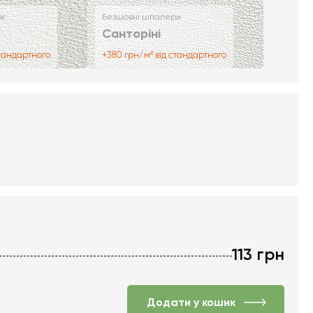
и
Безшовні шпалери
Санторіні
стандартного
+380 грн/м² від стандартного
113
грн
Додати у кошик