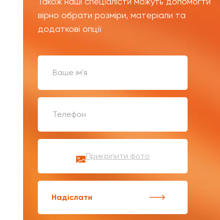
Також наші спеціалісти можуть допомогти
вірно обрати розміри, матеріали та
додаткові опції
Прикріпити фото
Надіслати