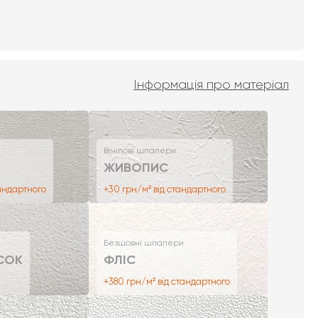
Інформація про матеріал
Вінілові шпалери
ЖИВОПИС
тандартного
+30 грн/м² від стандартного
Безшовні шпалери
СОК
ФЛІС
+380 грн/м² від стандартного