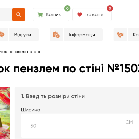
0
0
Кошик
Бажане
Відгуки
Інформація
Ко
ок пензлем по стіні
 пензлем по стіні №150
1. Введіть розміри стіни
Ширина
СМ