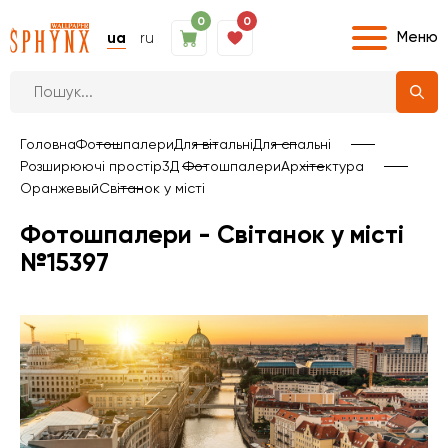
0
0
Меню
ua
ru
Головна
Фотошпалери
Для вітальні
Для спальні
Розширюючі простір
3Д Фотошпалери
Архітектура
Оранжевый
Світанок у місті
Фотошпалери - Світанок у місті
№15397