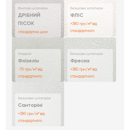
Вінілові шпалери
Безшовні шпалери
ДРІБНИЙ
ФЛІС
ПІСОК
+380 грн/м² від
стандартного
стандартна ціна
Гладкий
Безшовні шпалери
Флізелін
Фреска
-70 грн/м² від
+380 грн/м² від
стандартного
стандартного
Безшовні шпалери
Санторіні
+380 грн/м² від
стандартного