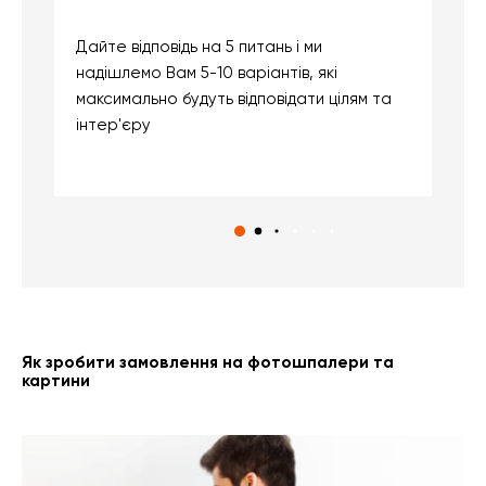
Дайте відповідь на 5 питань і ми
В
надішлемо Вам 5-10 варіантів, які
д
максимально будуть відповідати цілям та
б
інтер'єру
о
с
Як зробити замовлення на фотошпалери та
картини