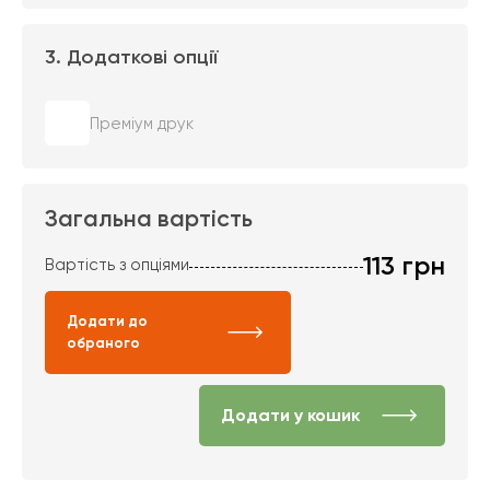
3. Додаткові опції
Преміум друк
Загальна вартість
113
грн
Вартість з опціями
Додати до
обраного
Додати у кошик