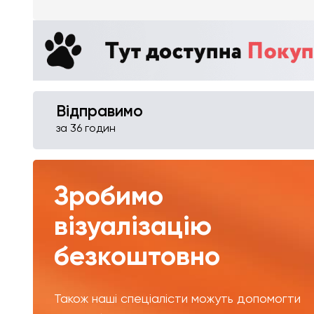
Відправимо
за 36 годин
Зробимо
візуалізацію
безкоштовно
Також наші спеціалісти можуть допомогти