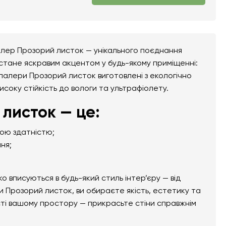
алер Прозорий листок — унікального поєднання
 стане яскравим акцентом у будь-якому приміщенні:
тошпалери Прозорий листок виготовлені з екологічно
високу стійкість до вологи та ультрафіолету.
листок — це:
ною здатністю;
ня;
вписуються в будь-який стиль інтер’єру — від
 Прозорий листок, ви обираєте якість, естетику та
сті вашому простору — прикрасьте стіни справжнім