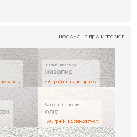
Інформація про матеріал
Вінілові шпалери
ЖИВОПИС
тандартного
+30 грн/м² від стандартного
Безшовні шпалери
СОК
ФЛІС
+380 грн/м² від стандартного