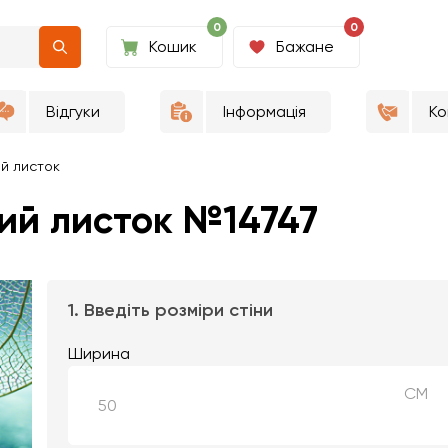
0
0
Кошик
Бажане
Відгуки
Інформація
Ко
й листок
ий листок №14747
1. Введіть розміри стіни
Ширина
СМ