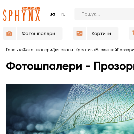
ua
ru
Фотошпалери
Картини
Головна
Фотошпалери
Для спальні
Креативні
Блакитний
Прозори
Фотошпалери - Прозор