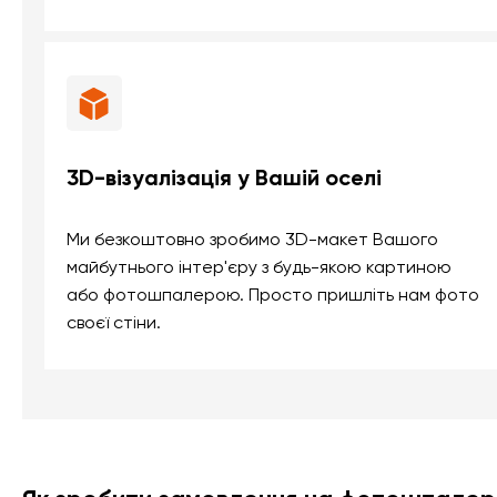
3D-візуалізація у Вашій оселі
Ми безкоштовно зробимо 3D-макет Вашого
майбутнього інтер'єру з будь-якою картиною
або фотошпалерою. Просто пришліть нам фото
своєї стіни.