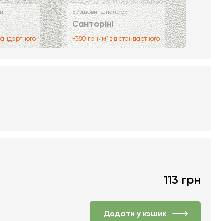
и
Безшовні шпалери
Санторіні
стандартного
+380 грн/м² від стандартного
113
грн
Додати у кошик