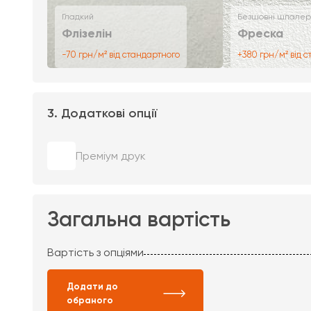
Гладкий
Безшовні шпалер
Флізелін
Фреска
-70 грн/м² від стандартного
+380 грн/м² від 
3. Додаткові опції
Преміум друк
Загальна вартість
Вартість з опціями
Додати до
обраного