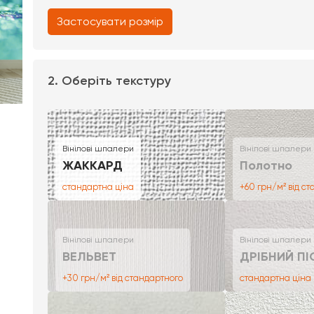
Застосувати розмір
2. Оберіть текстуру
Вінілові шпалери
Вінілові шпалери
ЖАККАРД
Полотно
стандартна ціна
+60 грн/м² від с
Вінілові шпалери
Вінілові шпалери
ВЕЛЬВЕТ
ДРІБНИЙ ПІ
+30 грн/м² від стандартного
стандартна ціна