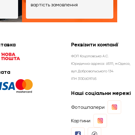
вартість замовлення
тавка
Реквізити компанії
ФОП Коцоловська А.С.
Юридична aдреса: 65111, м.Одеса,
ата
вул.Добровольського 134
ІПН 3130609765
Наші соціальни мережі
Фотошпалери
Картини