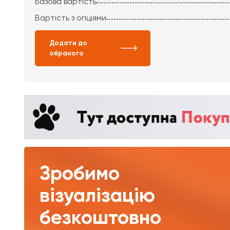
Базова вартість
Вартість з опціями
Додати до
обраного
Зробимо
візуалізацію
безкоштовно