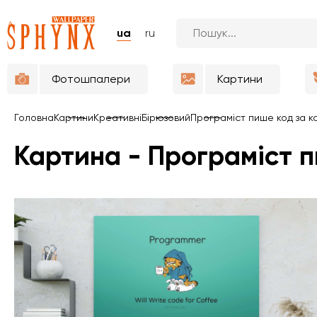
ua
ru
Фотошпалери
Картини
Головна
Картини
Креативні
Бірюзовий
Програміст пише код за ка
Картина - Програміст п