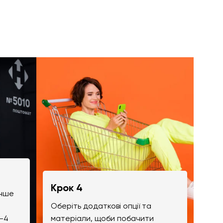
Крок 4
інше
Оберіть додаткові опції та
-4
матеріали, щоби побачити