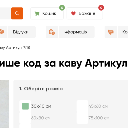
0
0
Кошик
Бажане
Відгуки
Інформація
Ко
ву Артикул 1918
ише код за каву Артикул
1. Оберіть розмір
30х40 см
45х60 см
60х80 см
75х100 см