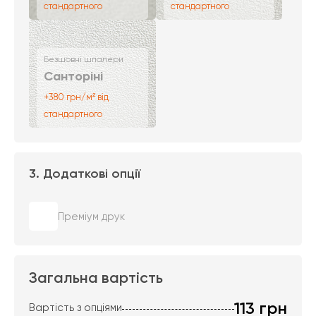
стандартного
стандартного
Безшовні шпалери
Санторіні
+380 грн/м² від
стандартного
3. Додаткові опції
Преміум друк
Загальна вартість
113
грн
Вартість з опціями