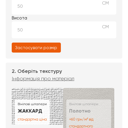
СМ
Висота
СМ
Застосувати розмір
2. Оберіть текстуру
Інформація про матеріал
Вінілові шпалери
Вінілові шпалери
ЖАККАРД
Полотно
стандартна ціна
+60 грн/м² від
стандартного