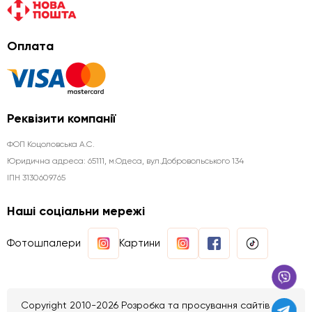
Оплата
Реквізити компанії
ФОП Коцоловська А.С.
Юридична aдреса: 65111, м.Одеса, вул.Добровольського 134
ІПН 3130609765
Наші соціальни мережі
Фотошпалери
Картини
Copyright 2010-2026 Розробка та просування сайтів