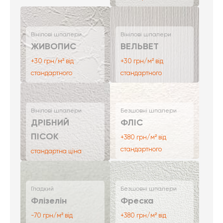
Вінілові шпалери
Вінілові шпалери
ЖИВОПИС
ВЕЛЬВЕТ
+30 грн/м² від
+30 грн/м² від
стандартного
стандартного
Вінілові шпалери
Безшовні шпалери
ДРІБНИЙ
ФЛІС
ПІСОК
+380 грн/м² від
стандартного
стандартна ціна
Гладкий
Безшовні шпалери
Флізелін
Фреска
-70 грн/м² від
+380 грн/м² від