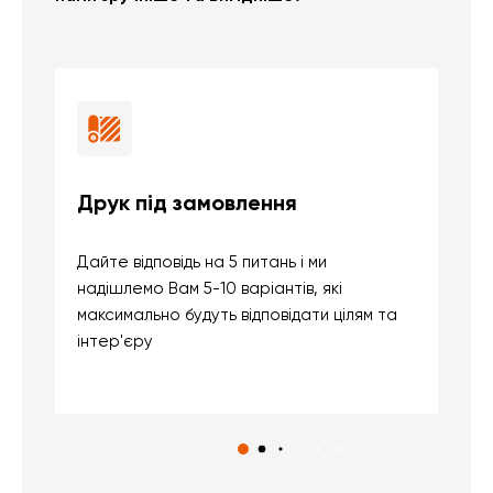
Друк під замовлення
Б
Дайте відповідь на 5 питань і ми
В
надішлемо Вам 5-10 варіантів, які
д
максимально будуть відповідати цілям та
б
інтер'єру
о
с