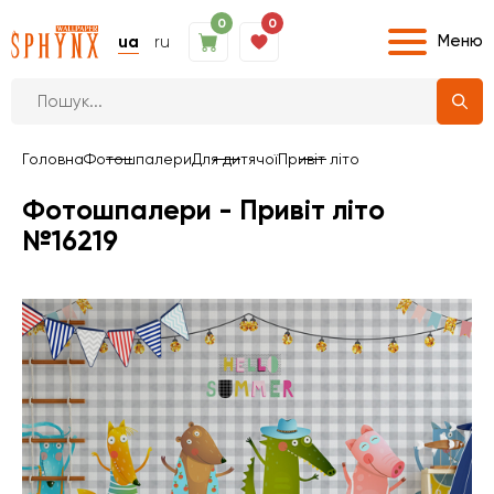
0
0
Меню
ua
ru
Головна
Фотошпалери
Для дитячої
Привіт літо
Фотошпалери - Привіт літо
№16219