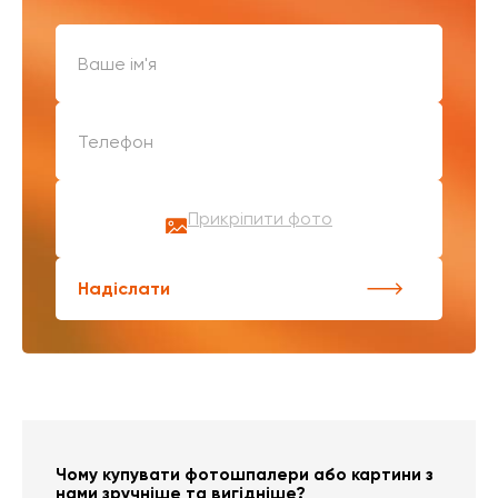
Прикріпити фото
Надіслати
Чому купувати фотошпалери або картини з
нами зручніше та вигідніше?