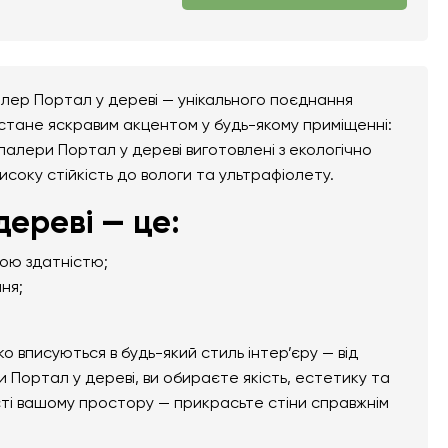
лер Портал у дереві — унікального поєднання
 стане яскравим акцентом у будь-якому приміщенні:
ошпалери Портал у дереві виготовлені з екологічно
високу стійкість до вологи та ультрафіолету.
ереві — це:
ною здатністю;
ня;
вписуються в будь-який стиль інтер’єру — від
 Портал у дереві, ви обираєте якість, естетику та
сті вашому простору — прикрасьте стіни справжнім