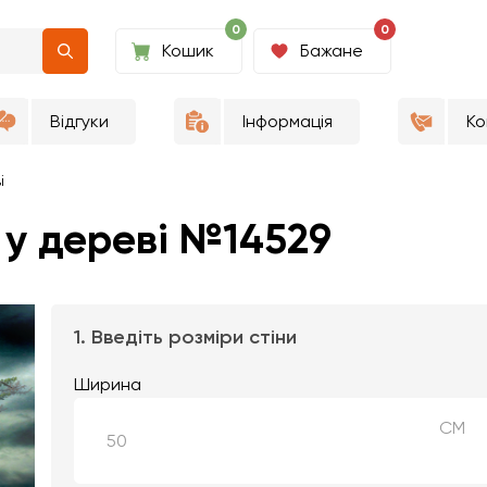
0
0
Кошик
Бажане
Відгуки
Інформація
Ко
і
у дереві №14529
1. Введіть розміри стіни
Ширина
СМ