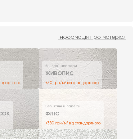
Інформація про матеріал
Вінілові шпалери
ЖИВОПИС
тандартного
+30 грн/м² від стандартного
Безшовні шпалери
СОК
ФЛІС
+380 грн/м² від стандартного