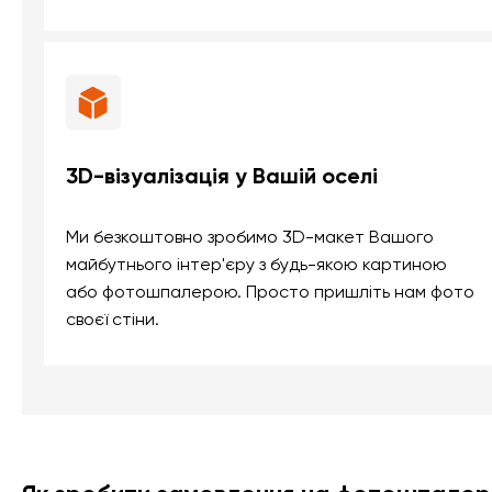
3D-візуалізація у Вашій оселі
Ми безкоштовно зробимо 3D-макет Вашого
майбутнього інтер'єру з будь-якою картиною
або фотошпалерою. Просто пришліть нам фото
своєї стіни.