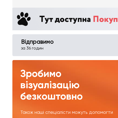
Відправимо
за 36 годин
Зробимо
візуалізацію
безкоштовно
Також наші спеціалісти можуть допомогти