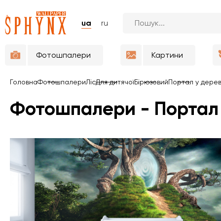
ua
ru
Фотошпалери
Картини
Головна
Фотошпалери
Ліс
Для дитячої
Бірюзовий
Портал у дерев
Фотошпалери - Портал 