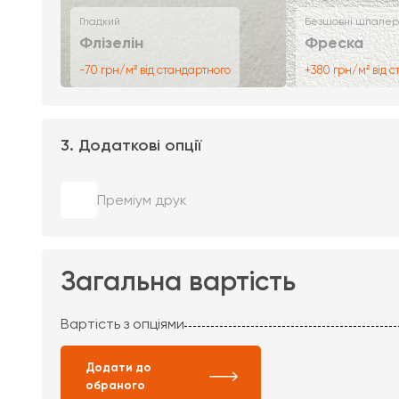
Гладкий
Безшовні шпалер
Флізелін
Фреска
-70 грн/м² від стандартного
+380 грн/м² від 
3. Додаткові опції
Преміум друк
Загальна вартість
Вартість з опціями
Додати до
обраного