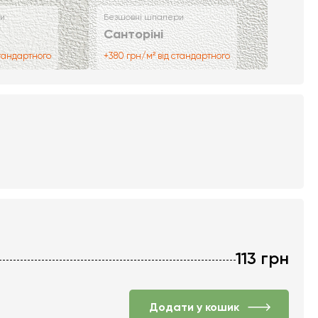
и
Безшовні шпалери
Санторіні
стандартного
+380 грн/м² від стандартного
113
грн
Додати у кошик