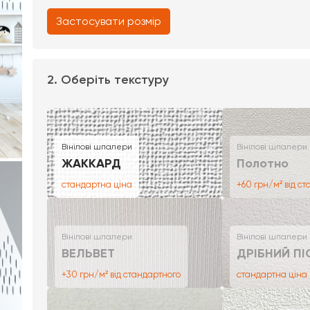
Застосувати розмір
2. Оберіть текстуру
Вінілові шпалери
Вінілові шпалери
ЖАККАРД
Полотно
стандартна ціна
+60 грн/м² від с
Вінілові шпалери
Вінілові шпалери
ВЕЛЬВЕТ
ДРІБНИЙ ПІ
+30 грн/м² від стандартного
стандартна ціна