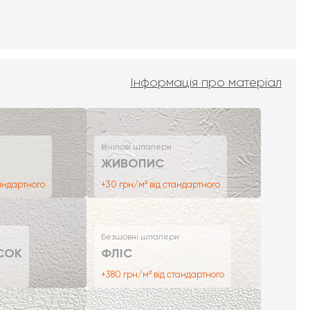
Інформація про матеріал
Вінілові шпалери
ЖИВОПИС
тандартного
+30 грн/м² від стандартного
Безшовні шпалери
СОК
ФЛІС
+380 грн/м² від стандартного