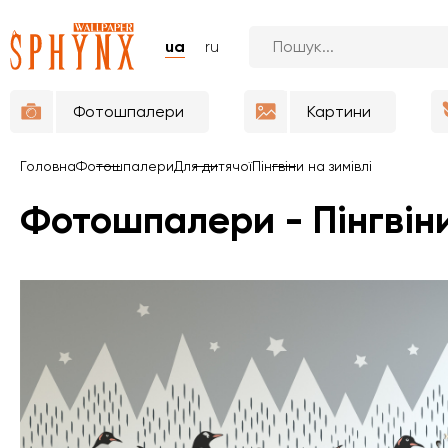
ua
ru
Фотошпалери
Картини
Головна
Фотошпалери
Для дитячої
Пінгвіни на зимівлі
Фотошпалери - Пінгвіни