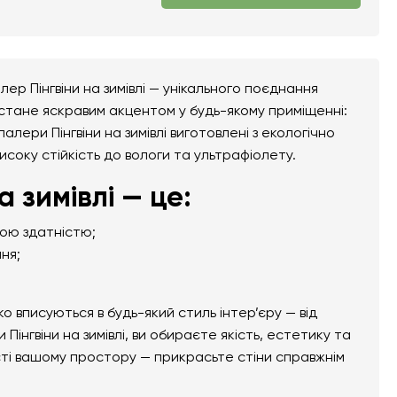
ер Пінгвіни на зимівлі — унікального поєднання
 стане яскравим акцентом у будь-якому приміщенні:
палери Пінгвіни на зимівлі виготовлені з екологічно
високу стійкість до вологи та ультрафіолету.
 зимівлі — це:
ною здатністю;
ня;
вписуються в будь-який стиль інтер’єру — від
інгвіни на зимівлі, ви обираєте якість, естетику та
сті вашому простору — прикрасьте стіни справжнім