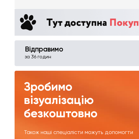
Відправимо
за 36 годин
Зробимо
візуалізацію
безкоштовно
Також наші спеціалісти можуть допомогти