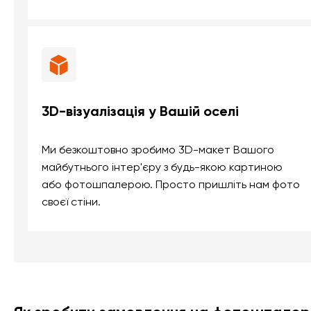
3D-візуалізація у Вашій оселі
Ми безкоштовно зробимо 3D-макет Вашого
майбутнього інтер'єру з будь-якою картиною
або фотошпалерою. Просто пришліть нам фото
своєї стіни.