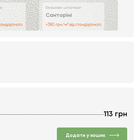
и
Безшовні шпалери
Санторіні
стандартного
+380 грн/м² від стандартного
113
грн
Додати у кошик