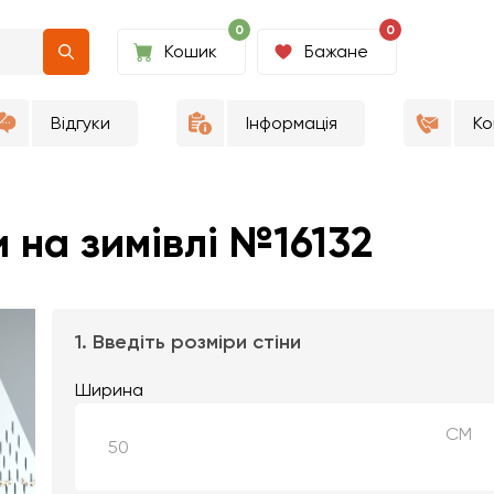
0
0
Кошик
Бажане
Відгуки
Інформація
Ко
 на зимівлі №16132
1. Введіть розміри стіни
Ширина
СМ