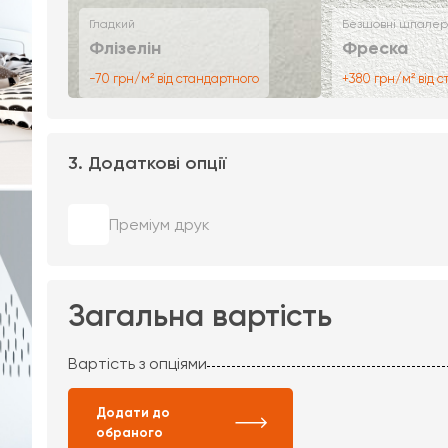
Гладкий
Безшовні шпалер
Флізелін
Фреска
-70 грн/м² від стандартного
+380 грн/м² від 
3. Додаткові опції
Преміум друк
Загальна вартість
Вартість з опціями
Додати до
обраного