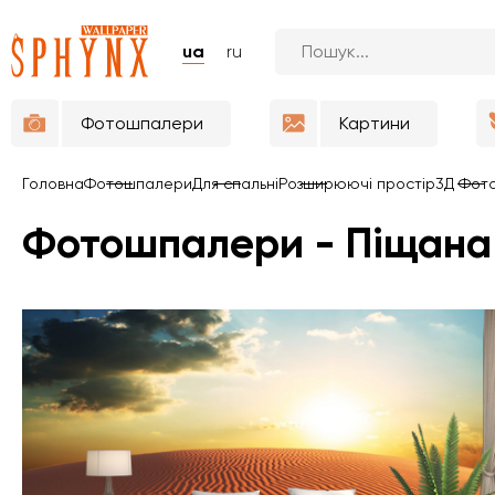
ua
ru
Фотошпалери
Картини
Головна
Фотошпалери
Для спальні
Розширюючі простір
3Д Фот
Фотошпалери - Піщан