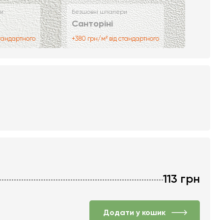
и
Безшовні шпалери
Санторіні
стандартного
+380 грн/м² від стандартного
113
грн
Додати у кошик