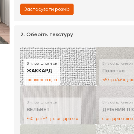
Застосувати розмір
2. Оберіть текстуру
Вінілові шпалери
Вінілові шпалери
ЖАККАРД
Полотно
стандартна ціна
+60 грн/м² від с
Вінілові шпалери
Вінілові шпалери
ВЕЛЬВЕТ
ДРІБНИЙ ПІ
+30 грн/м² від стандартного
стандартна ціна