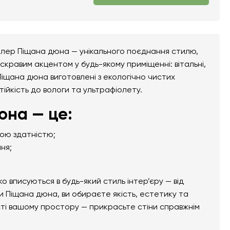
алер Піщана дюна — унікального поєднання стилю,
скравим акцентом у будь-якому приміщенні: вітальні,
 Піщана дюна виготовлені з екологічно чистих
тійкість до вологи та ультрафіолету.
на — це:
ною здатністю;
ня;
вписуються в будь-який стиль інтер’єру — від
 Піщана дюна, ви обираєте якість, естетику та
сті вашому простору — прикрасьте стіни справжнім