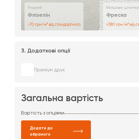
Гладкий
Безшовні шпалер
Флізелін
Фреска
-70 грн/м² від стандартного
+380 грн/м² від 
3. Додаткові опції
Преміум друк
Загальна вартість
Вартість з опціями
Додати до
обраного