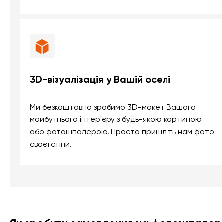
3D-візуалізація у Вашій оселі
Ми безкоштовно зробимо 3D-макет Вашого
майбутнього інтер'єру з будь-якою картиною
або фотошпалерою. Просто пришліть нам фото
своєї стіни.