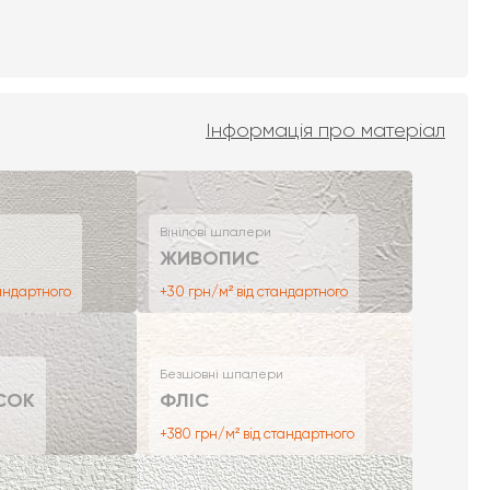
Інформація про матеріал
Вінілові шпалери
ЖИВОПИС
тандартного
+30 грн/м² від стандартного
Безшовні шпалери
СОК
ФЛІС
+380 грн/м² від стандартного