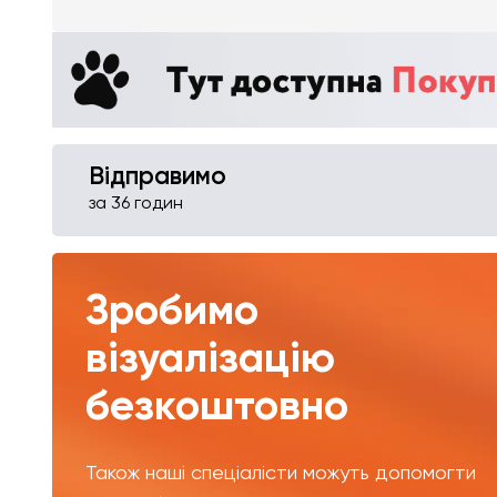
Відправимо
за 36 годин
Зробимо
візуалізацію
безкоштовно
Також наші спеціалісти можуть допомогти