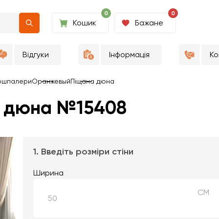
0
0
Кошик
Бажане
Відгуки
Інформація
Ко
ошпалери
Оранжевый
Піщана дюна
а дюна №15408
1. Введіть розміри стіни
Ширина
СМ