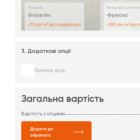
Гладкий
Безшовні шпалер
Флізелін
Фреска
-70 грн/м² від стандартного
+380 грн/м² від 
3. Додаткові опції
Преміум друк
Загальна вартість
Вартість з опціями
Додати до
обраного