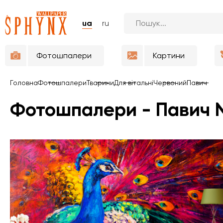
ua
ru
Фотошпалери
Картини
Головна
Фотошпалери
Тварини
Для вітальні
Червоний
Павич
Фотошпалери - Павич 