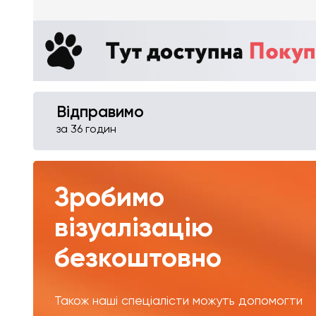
Відправимо
за 36 годин
Зробимо
візуалізацію
безкоштовно
Також наші спеціалісти можуть допомогти