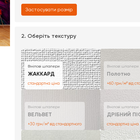
Застосувати розмір
2. Оберіть текстуру
Вінілові шпалери
Вінілові шпалери
ЖАККАРД
Полотно
стандартна ціна
+60 грн/м² від с
Вінілові шпалери
Вінілові шпалери
ВЕЛЬВЕТ
ДРІБНИЙ ПІ
+30 грн/м² від стандартного
стандартна ціна