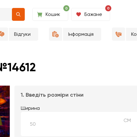
0
0
Кошик
Бажане
Відгуки
Інформація
Ко
№14612
1. Введіть розміри стіни
Ширина
СМ