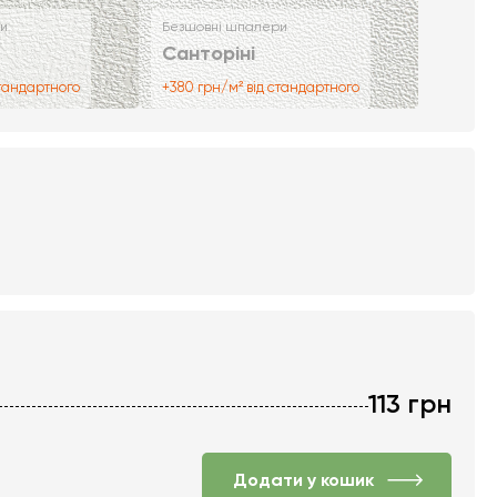
и
Безшовні шпалери
Санторіні
стандартного
+380 грн/м² від стандартного
113
грн
Додати у кошик