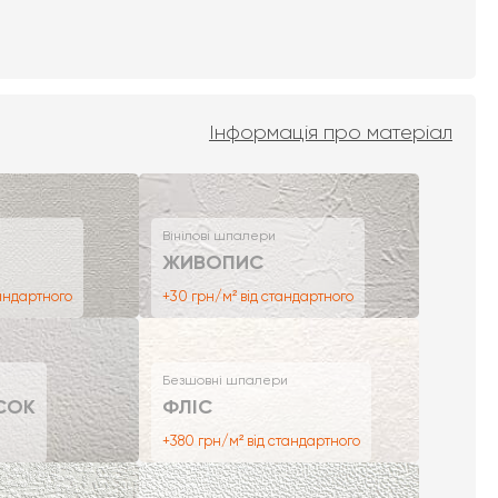
Інформація про матеріал
Вінілові шпалери
ЖИВОПИС
тандартного
+30 грн/м² від стандартного
Безшовні шпалери
СОК
ФЛІС
+380 грн/м² від стандартного