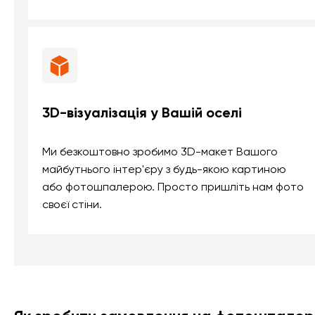
3D-візуалізація у Вашій оселі
Ми безкоштовно зробимо 3D-макет Вашого
майбутнього інтер'єру з будь-якою картиною
або фотошпалерою. Просто пришліть нам фото
своєї стіни.