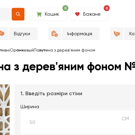
0
0
Кошик
Бажане
Відгуки
Інформація
Ко
тивні
Оранжевый
Павутина з дерев'яним фоном
а з дерев'яним фоном №
1. Введіть розміри стіни
Ширина
СМ