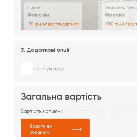
Гладкий
Безшовні шпалер
Флізелін
Фреска
-70 грн/м² від стандартного
+380 грн/м² від 
3. Додаткові опції
Преміум друк
Загальна вартість
Вартість з опціями
Додати до
обраного