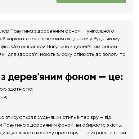
лер Павутина з дерев'яним фоном — унікального
Цей варіант стане яскравим акцентом у будь-якому
бо офісі. Фотошпалери Павутина з дерев'яним фоном
чні для здоров’я, мають високу стійкість до вологи та
з дерев'яним фоном — це:
ною здатністю;
ня;
вписуються в будь-який стиль інтер’єру — від
 Павутина з дерев'яним фоном, ви обираєте якість,
ндивідуальності вашому простору — прикрасьте стіни