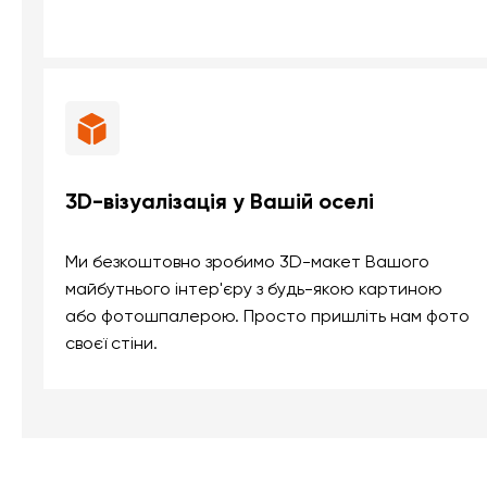
3D-візуалізація у Вашій оселі
Ми безкоштовно зробимо 3D-макет Вашого
майбутнього інтер'єру з будь-якою картиною
або фотошпалерою. Просто пришліть нам фото
своєї стіни.