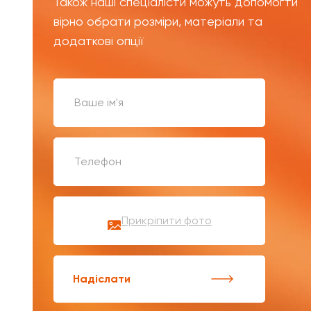
Також наші спеціалісти можуть допомогти
вірно обрати розміри, матеріали та
додаткові опції
Прикріпити фото
Надіслати