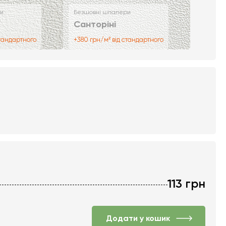
и
Безшовні шпалери
Санторіні
стандартного
+380 грн/м² від стандартного
113
грн
Додати у кошик