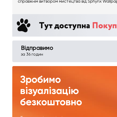
справжнім витвором мистецтва від Sphynx Wallpa
Відправимо
за 36 годин
Зробимо
візуалізацію
безкоштовно