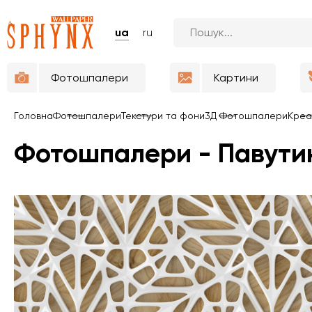
ua
ru
Фотошпалери
Картини
Головна
Фотошпалери
Текстури та фони
3Д Фотошпалери
Креа
Фотошпалери - Павутин