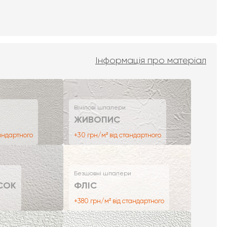
Інформація про матеріал
Вінілові шпалери
ЖИВОПИС
тандартного
+30 грн/м² від стандартного
Безшовні шпалери
СОК
ФЛІС
+380 грн/м² від стандартного