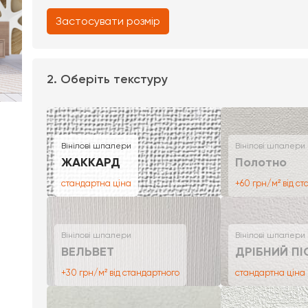
Застосувати розмір
2. Оберіть текстуру
Вінілові шпалери
Вінілові шпалери
ЖАККАРД
Полотно
стандартна ціна
+60 грн/м² від с
Вінілові шпалери
Вінілові шпалери
ВЕЛЬВЕТ
ДРІБНИЙ ПІ
+30 грн/м² від стандартного
стандартна ціна