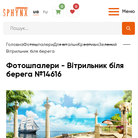
0
0
Меню
ua
ru
Головна
Фотошпалери
Для вітальні
Креативні
Зелений
Вітрильник біля берега
Фотошпалери - Вітрильник біля
берега №14616