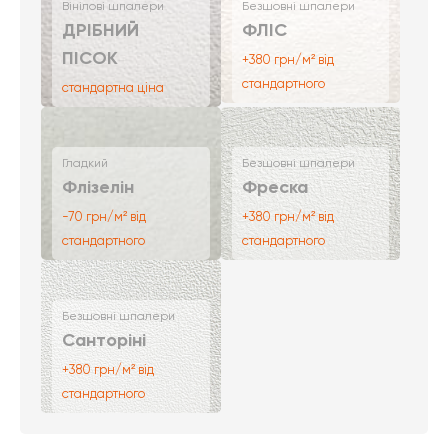
Вінілові шпалери
Безшовні шпалери
ДРІБНИЙ
ФЛІС
ПІСОК
+380 грн/м² від
стандартного
стандартна ціна
Гладкий
Безшовні шпалери
Флізелін
Фреска
-70 грн/м² від
+380 грн/м² від
стандартного
стандартного
Безшовні шпалери
Санторіні
+380 грн/м² від
стандартного