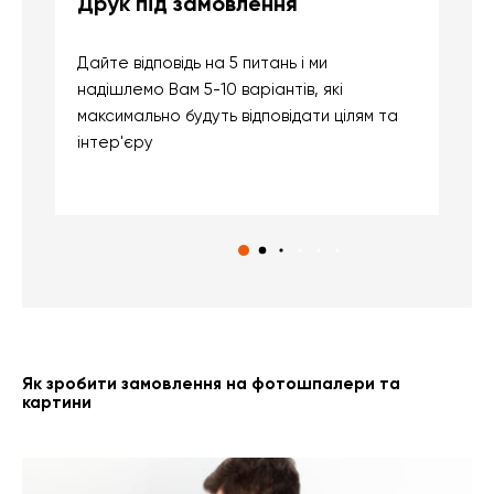
Друк під замовлення
Б
Дайте відповідь на 5 питань і ми
В
надішлемо Вам 5-10 варіантів, які
д
максимально будуть відповідати цілям та
б
інтер'єру
о
с
Як зробити замовлення на фотошпалери та
картини