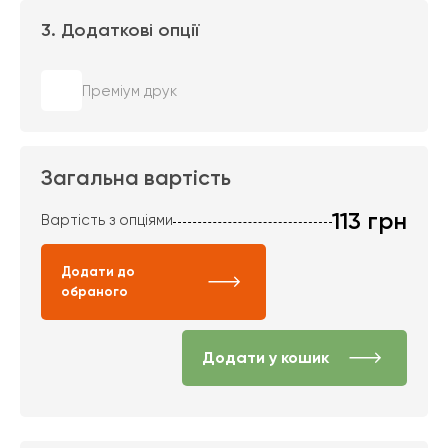
3. Додаткові опції
Преміум друк
Загальна вартість
113
грн
Вартість з опціями
Додати до
обраного
Додати у кошик