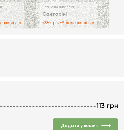
и
Безшовні шпалери
Санторіні
стандартного
+380 грн/м² від стандартного
113
грн
Додати у кошик