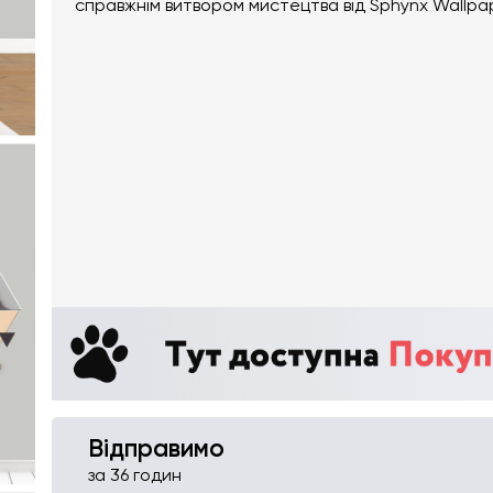
справжнім витвором мистецтва від Sphynx Wallpa
Відправимо
за 36 годин