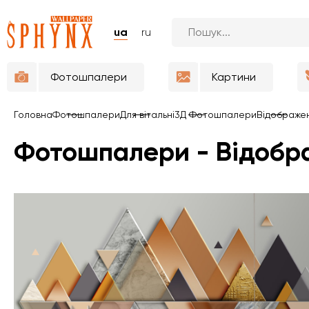
ua
ru
Фотошпалери
Картини
Головна
Фотошпалери
Для вітальні
3Д Фотошпалери
Відображен
Фотошпалери - Відобр