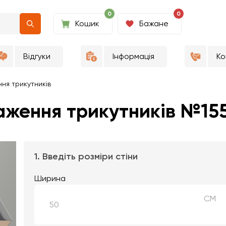
0
0
Кошик
Бажане
Відгуки
Інформація
Ко
ня трикутників
аження трикутників №15
1. Введіть розміри стіни
Ширина
СМ