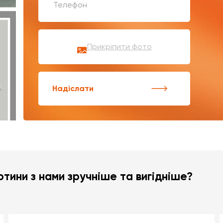
Прикріпити фото
Надіслати
тини з нами зручніше та вигідніше?