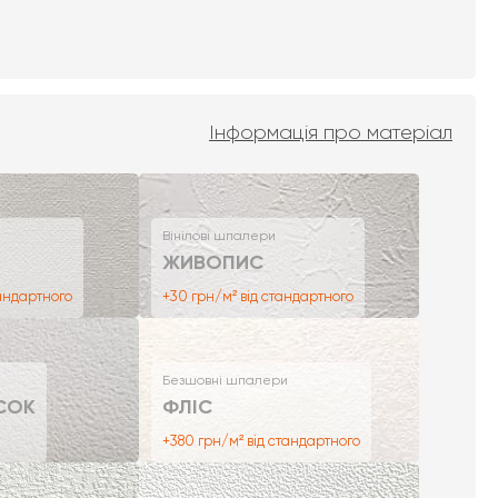
Інформація про матеріал
Вінілові шпалери
ЖИВОПИС
тандартного
+30 грн/м² від стандартного
Безшовні шпалери
СОК
ФЛІС
+380 грн/м² від стандартного