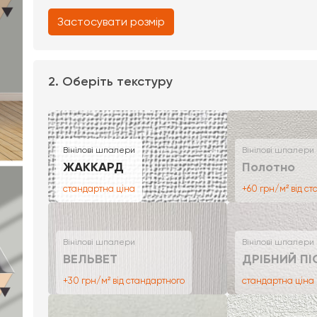
Застосувати розмір
2. Оберіть текстуру
Вінілові шпалери
Вінілові шпалери
ЖАККАРД
Полотно
стандартна ціна
+60 грн/м² від с
Вінілові шпалери
Вінілові шпалери
ВЕЛЬВЕТ
ДРІБНИЙ ПІ
+30 грн/м² від стандартного
стандартна ціна