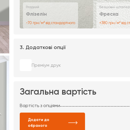
Гладкий
Безшовні шпалер
Флізелін
Фреска
-70 грн/м² від стандартного
+380 грн/м² від 
3. Додаткові опції
Преміум друк
Загальна вартість
Вартість з опціями
Додати до
обраного