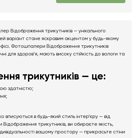
лер Відображення трикутників — унікального
Цей варіант стане яскравим акцентом у будь-якому
бо офісі. Фотошпалери Відображення трикутників
чні для здоров’я, мають високу стійкість до вологи та
ня трикутників — це:
ною здатністю;
ня;
вписуються в будь-який стиль інтер’єру — від
 Відображення трикутників, ви обираєте якість,
ндивідуальності вашому простору — прикрасьте стіни