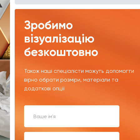
Зробимо
візуалізацію
безкоштовно
Також наші спеціалісти можуть допомогти
вірно обрати розміри, матеріали та
додаткові опції