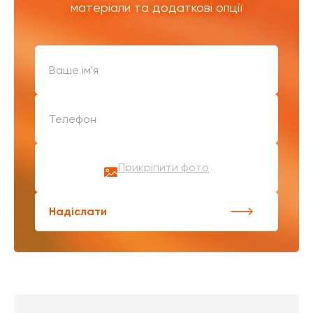
матеріали та додаткові опції
Прикріпити фото
Надіслати