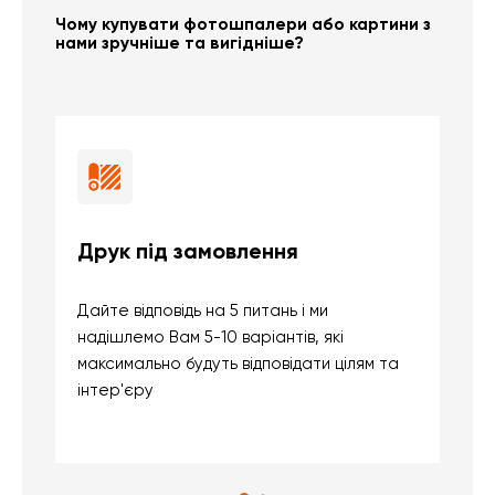
Чому купувати фотошпалери або картини з
нами зручніше та вигідніше?
Друк під замовлення
Б
Дайте відповідь на 5 питань і ми
В
надішлемо Вам 5-10 варіантів, які
д
максимально будуть відповідати цілям та
б
інтер'єру
о
с