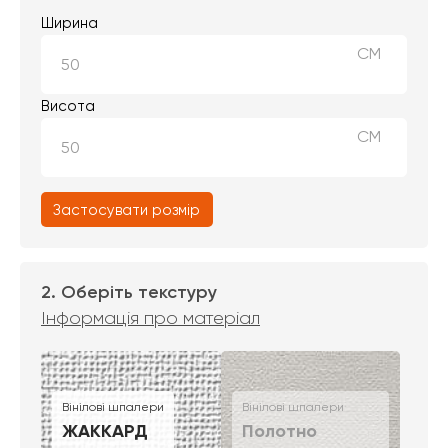
Ширина
СМ
Висота
СМ
Застосувати розмір
2. Оберіть текстуру
Інформація про матеріал
Вінілові шпалери
Вінілові шпалери
ЖАККАРД
Полотно