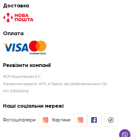
Доставка
Оплата
Реквізити компанії
ФОП Коцоловська А.С.
Юридична aдреса: 65111, м.Одеса, вул.Добровольського 134
ІПН 3130609765
Наші соціальни мережі
Фотошпалери
Картини