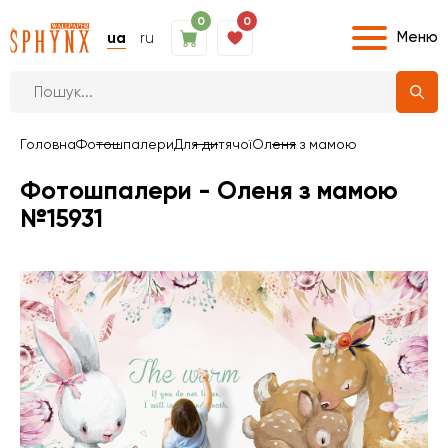
0
0
Меню
ua
ru
Головна
Фотошпалери
Для дитячої
Оленя з мамою
Фотошпалери - Оленя з мамою
№15931