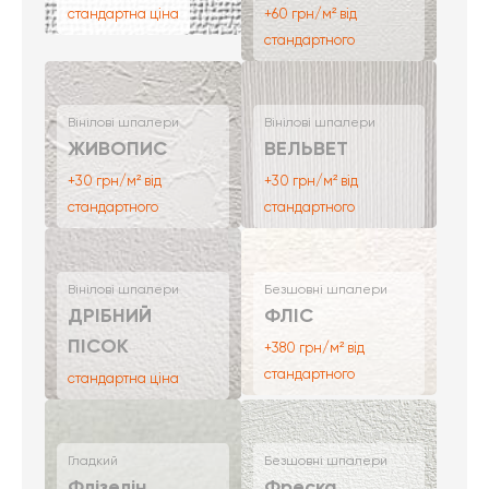
стандартна ціна
+60 грн/м² від
стандартного
Вінілові шпалери
Вінілові шпалери
ЖИВОПИС
ВЕЛЬВЕТ
+30 грн/м² від
+30 грн/м² від
стандартного
стандартного
Вінілові шпалери
Безшовні шпалери
ДРІБНИЙ
ФЛІС
ПІСОК
+380 грн/м² від
стандартного
стандартна ціна
Гладкий
Безшовні шпалери
Флізелін
Фреска