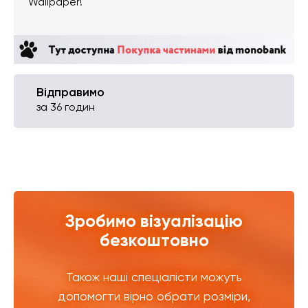
Wallpaper!
Відправимо
за 36 годин
Зробимо візуалізацію
безкоштовно
Також наші спеціалісти можуть
допомогти вірно обрати розміри,