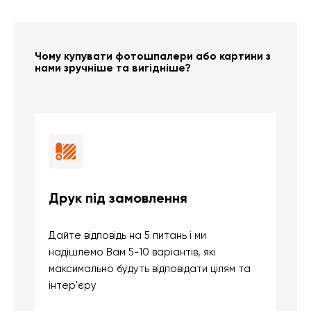
Чому купувати фотошпалери або картини з
нами зручніше та вигідніше?
Друк під замовлення
Б
Дайте відповідь на 5 питань і ми
В
надішлемо Вам 5-10 варіантів, які
д
максимально будуть відповідати цілям та
б
інтер'єру
о
с