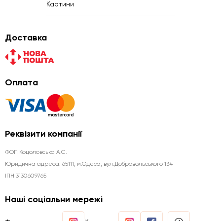
Картини
Доставка
Оплата
Реквізити компанії
ФОП Коцоловська А.С.
Юридична aдреса: 65111, м.Одеса, вул.Добровольського 134
ІПН 3130609765
Наші соціальни мережі