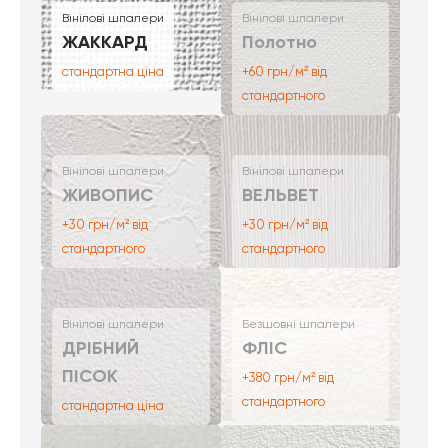
Вінілові шпалери
Вінілові шпалери
ЖАККАРД
Полотно
стандартна ціна
+60 грн/м² від
стандартного
Вінілові шпалери
Вінілові шпалери
ЖИВОПИС
ВЕЛЬВЕТ
+30 грн/м² від
+30 грн/м² від
стандартного
стандартного
Вінілові шпалери
Безшовні шпалери
ДРІБНИЙ
ФЛІС
ПІСОК
+380 грн/м² від
стандартного
стандартна ціна