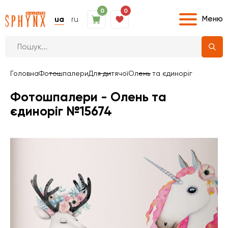
0
0
Меню
ua
ru
Головна
Фотошпалери
Для дитячої
Олень та єдиноріг
Фотошпалери - Олень та
єдиноріг №15674