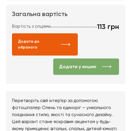
Загальна вартість
113
грн
Вартість з опціями
Додати до
обраного
Додати у кошик
Перетворіть свій інтер’єр за допомогою
фотошпалер Олень та єдиноріг — унікального
поєднання стилю, якості та сучасного дизайну.
Цей варіант стане яскравим акцентом у будь-
якому приміщенні: вітальні, спальні, дитячій кімнаті