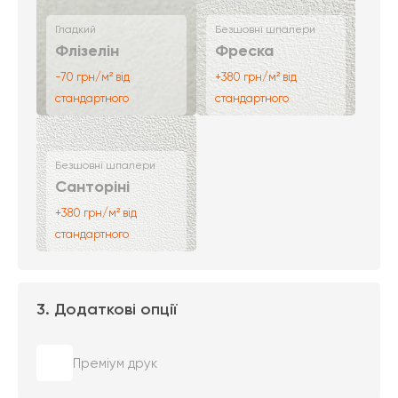
Гладкий
Безшовні шпалери
Флізелін
Фреска
-70 грн/м² від
+380 грн/м² від
стандартного
стандартного
Безшовні шпалери
Санторіні
+380 грн/м² від
стандартного
3. Додаткові опції
Преміум друк