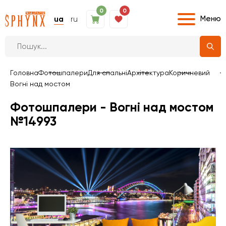
0
0
Меню
ua
ru
Головна
Фотошпалери
Для спальні
Архітектура
Коричневий
Вогні над мостом
Фотошпалери - Вогні над мостом
№14993