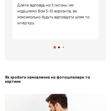
Дайте відповідь на 5 питань і ми
В
надішлемо Вам 5-10 варіантів, які
д
максимально будуть відповідати цілям та
б
інтер'єру
о
с
Як зробити замовлення на фотошпалери та
картини