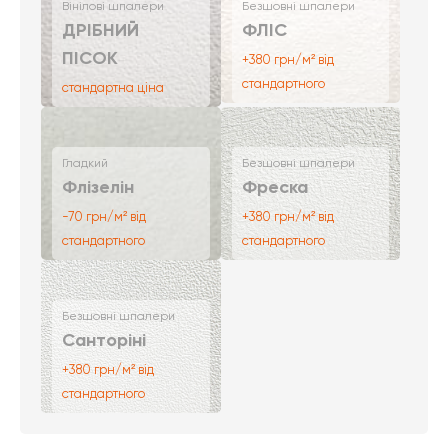
Вінілові шпалери
Безшовні шпалери
ДРІБНИЙ
ФЛІС
ПІСОК
+380 грн/м² від
стандартного
стандартна ціна
Гладкий
Безшовні шпалери
Флізелін
Фреска
-70 грн/м² від
+380 грн/м² від
стандартного
стандартного
Безшовні шпалери
Санторіні
+380 грн/м² від
стандартного