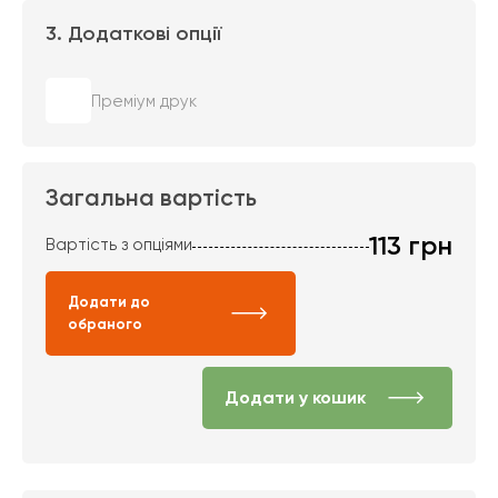
3. Додаткові опції
Преміум друк
Загальна вартість
113
грн
Вартість з опціями
Додати до
обраного
Додати у кошик