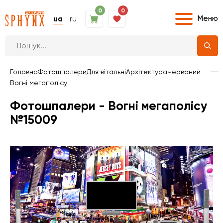
0
0
Меню
ua
ru
Головна
Фотошпалери
Для вітальні
Архітектура
Червоний
Вогні мегаполісу
Фотошпалери - Вогні мегаполісу
№15009