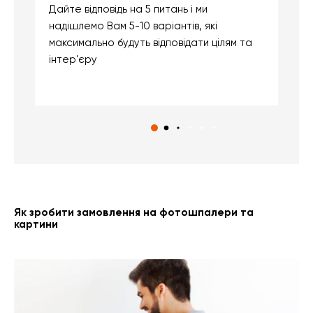
Дайте відповідь на 5 питань і ми
В
надішлемо Вам 5-10 варіантів, які
д
максимально будуть відповідати цілям та
б
інтер'єру
о
с
Як зробити замовлення на фотошпалери та
картини