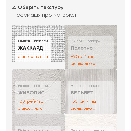
2. Оберіть текстуру
Інформація про матеріал
Вінілові шпалери
Вінілові шпалери
ЖАККАРД
Полотно
стандартна ціна
+60 грн/м² від
стандартного
Вінілові шпалери
Вінілові шпалери
ЖИВОПИС
ВЕЛЬВЕТ
+30 грн/м² від
+30 грн/м² від
стандартного
стандартного
Вінілові шпалери
Безшовні шпалери