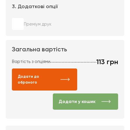
3. Додаткові опції
Преміум друк
Загальна вартість
113
грн
Вартість з опціями
Додати до
обраного
Додати у кошик