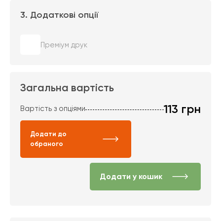
3. Додаткові опції
Преміум друк
Загальна вартість
113
грн
Вартість з опціями
Додати до
обраного
Додати у кошик