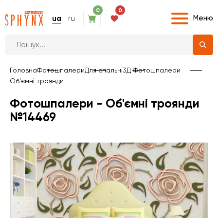
0
0
Меню
ua
ru
Головна
Фотошпалери
Для спальні
3Д Фотошпалери
Об'ємні троянди
Фотошпалери - Об'ємні троянди
№14469