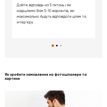
Дайте відповідь на 5 питань і ми
В
надішлемо Вам 5-10 варіантів, які
д
максимально будуть відповідати цілям та
б
інтер'єру
о
с
Як зробити замовлення на фотошпалери та
картини