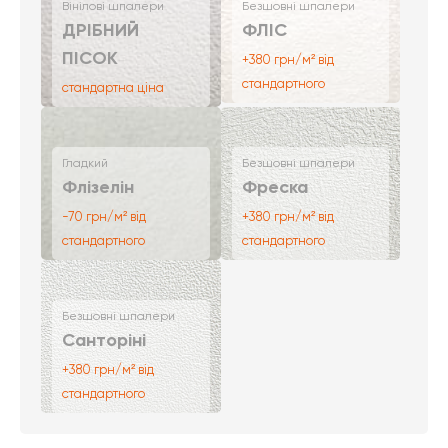
Вінілові шпалери
Безшовні шпалери
ДРІБНИЙ
ФЛІС
ПІСОК
+380 грн/м² від
стандартного
стандартна ціна
Гладкий
Безшовні шпалери
Флізелін
Фреска
-70 грн/м² від
+380 грн/м² від
стандартного
стандартного
Безшовні шпалери
Санторіні
+380 грн/м² від
стандартного