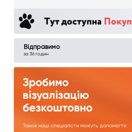
Відправимо
за 36 годин
Зробимо
візуалізацію
безкоштовно
Також наші спеціалісти можуть допомогти