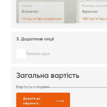
Гладкий
Безшовні шпалер
Флізелін
Фреска
-70 грн/м² від стандартного
+380 грн/м² від 
3. Додаткові опції
Преміум друк
Загальна вартість
Вартість з опціями
Додати до
обраного