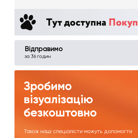
Відправимо
за 36 годин
Зробимо
візуалізацію
безкоштовно
Також наші спеціалісти можуть допомогти