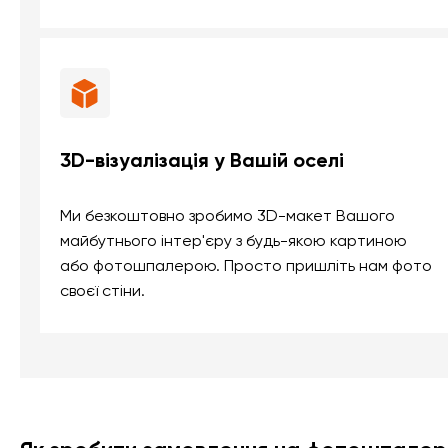
3D-візуалізація у Вашій оселі
Ми безкоштовно зробимо 3D-макет Вашого
майбутнього інтер'єру з будь-якою картиною
або фотошпалерою. Просто пришліть нам фото
своєї стіни.