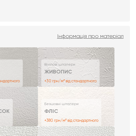
Інформація про матеріал
Вінілові шпалери
ЖИВОПИС
тандартного
+30 грн/м² від стандартного
Безшовні шпалери
СОК
ФЛІС
+380 грн/м² від стандартного