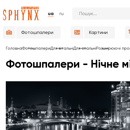
ua
ru
Фотошпалери
Картини
Головна
Фотошпалери
Для вітальні
Для спальні
Розширюючі про
Фотошпалери - Нічне м