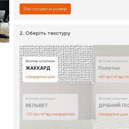
Застосувати розмір
2. Оберіть текстуру
Вінілові шпалери
Вінілові шпалери
ЖАККАРД
Полотно
стандартна ціна
+60 грн/м² від с
Вінілові шпалери
Вінілові шпалери
ВЕЛЬВЕТ
ДРІБНИЙ ПІ
+30 грн/м² від стандартного
стандартна ціна