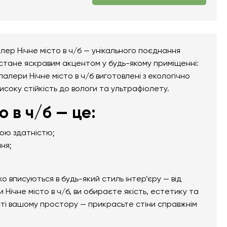
лер Нічне місто в ч/б — унікального поєднання
 стане яскравим акцентом у будь-якому приміщенні:
шпалери Нічне місто в ч/б виготовлені з екологічно
високу стійкість до вологи та ультрафіолету.
 в ч/б — це:
ною здатністю;
ня;
вписуються в будь-який стиль інтер’єру — від
Нічне місто в ч/б, ви обираєте якість, естетику та
сті вашому простору — прикрасьте стіни справжнім