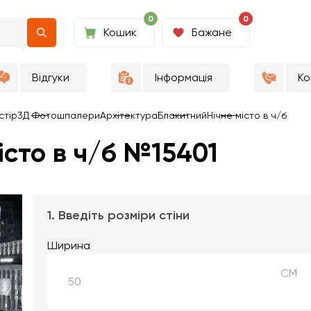
0
0
Кошик
Бажане
Відгуки
Інформація
Ко
стір
3Д Фотошпалери
Архітектура
Блакитний
Нічне місто в ч/б
істо в ч/б №15401
1. Введіть розміри стіни
Ширина
СМ