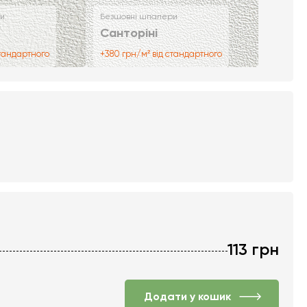
и
Безшовні шпалери
Санторіні
стандартного
+380 грн/м² від стандартного
113
грн
Додати у кошик