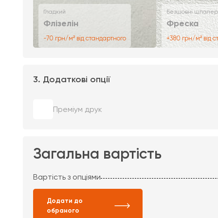
Гладкий
Безшовні шпалер
Флізелін
Фреска
-70 грн/м² від стандартного
+380 грн/м² від 
3. Додаткові опції
Преміум друк
Загальна вартість
Вартість з опціями
Додати до
обраного