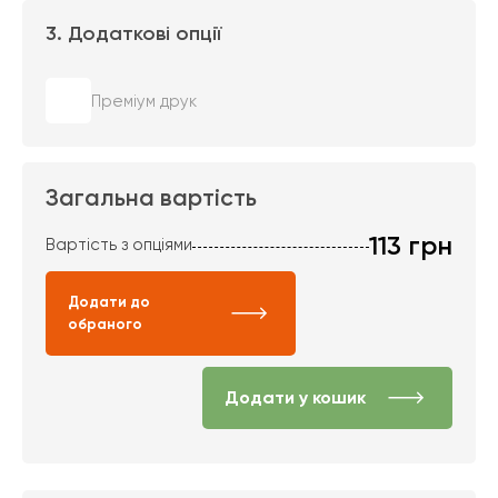
3. Додаткові опції
Преміум друк
Загальна вартість
113
грн
Вартість з опціями
Додати до
обраного
Додати у кошик