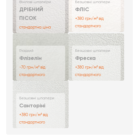
Вінілові шпалери
Безшовні шпалери
ДРІБНИЙ
ФЛІС
ПІСОК
+380 грн/м² від
стандартного
стандартна ціна
Гладкий
Безшовні шпалери
Флізелін
Фреска
-70 грн/м² від
+380 грн/м² від
стандартного
стандартного
Безшовні шпалери
Санторіні
+380 грн/м² від
стандартного