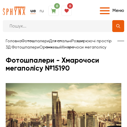
0
0
Меню
ua
ru
Головна
Фотошпалери
Для спальні
Розширюючі простір
3Д Фотошпалери
Оранжевый
Хмарочоси мегаполісу
Фотошпалери - Хмарочоси
мегаполісу №15190