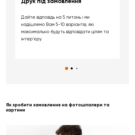
Друк під замовлення
Б
Дайте відповідь на 5 питань і ми
В
надішлемо Вам 5-10 варіантів, які
д
максимально будуть відповідати цілям та
б
інтер'єру
о
с
Як зробити замовлення на фотошпалери та
картини