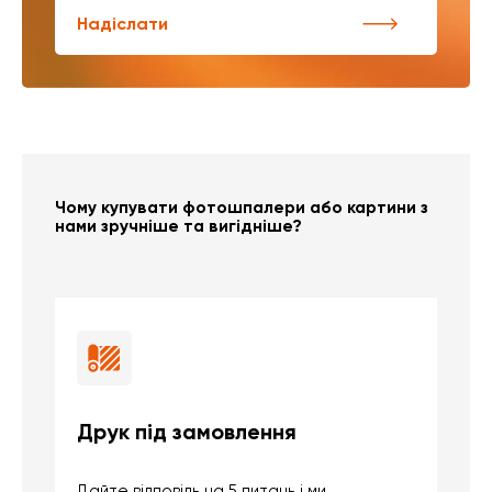
Надіслати
Чому купувати фотошпалери або картини з
нами зручніше та вигідніше?
Друк під замовлення
Б
Дайте відповідь на 5 питань і ми
В