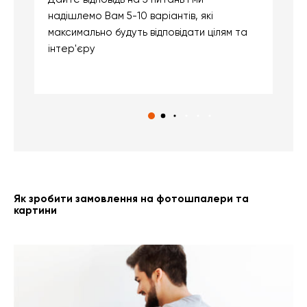
надішлемо Вам 5-10 варіантів, які
д
максимально будуть відповідати цілям та
б
інтер'єру
о
с
Як зробити замовлення на фотошпалери та
картини