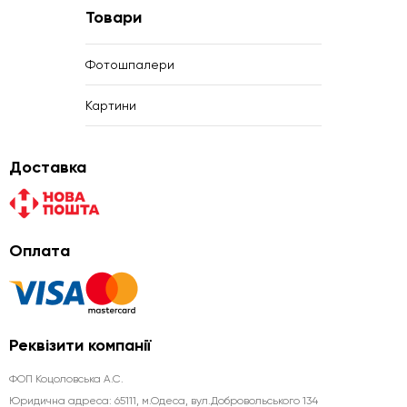
Товари
Фотошпалери
Картини
Доставка
Оплата
Реквізити компанії
ФОП Коцоловська А.С.
Юридична aдреса: 65111, м.Одеса, вул.Добровольського 134