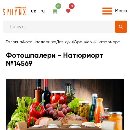
0
0
Меню
ua
ru
Головна
Фотошпалери
Їжа
Для кухні
Оранжевый
Натюрморт
Фотошпалери - Натюрморт
№14569