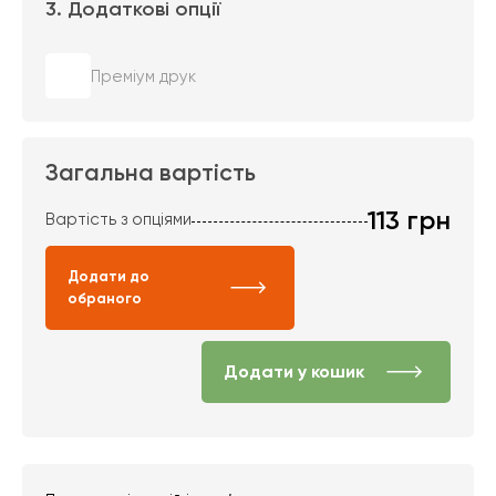
3. Додаткові опції
Преміум друк
Загальна вартість
113
грн
Вартість з опціями
Додати до
обраного
Додати у кошик