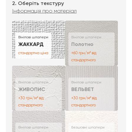
2. Оберіть текстуру
Інформація про матеріал
Вінілові шпалери
Вінілові шпалери
ЖАККАРД
Полотно
стандартна ціна
+60 грн/м² від
стандартного
Вінілові шпалери
Вінілові шпалери
ЖИВОПИС
ВЕЛЬВЕТ
+30 грн/м² від
+30 грн/м² від
стандартного
стандартного
Вінілові шпалери
Безшовні шпалери