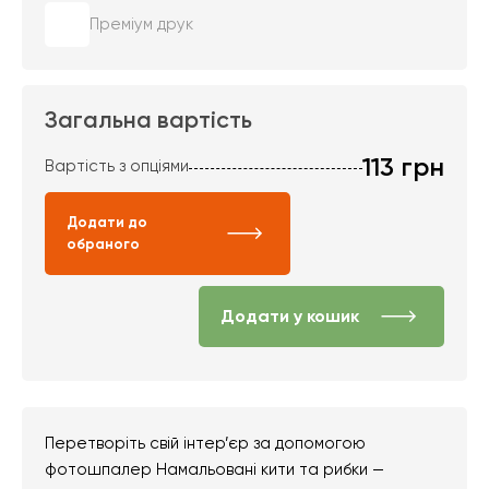
Преміум друк
Загальна вартість
113
грн
Вартість з опціями
Додати до
обраного
Додати у кошик
Перетворіть свій інтер’єр за допомогою
фотошпалер Намальовані кити та рибки —