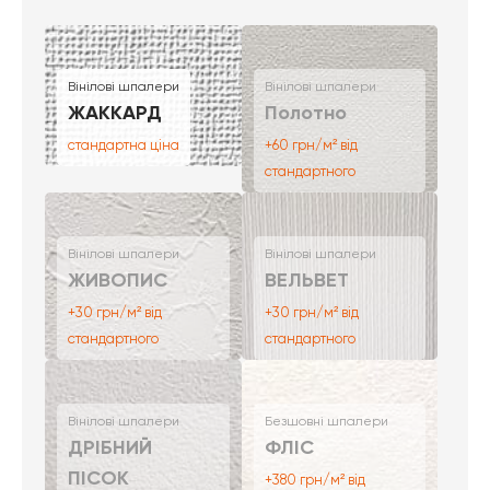
Вінілові шпалери
Вінілові шпалери
ЖАККАРД
Полотно
стандартна ціна
+60 грн/м² від
стандартного
Вінілові шпалери
Вінілові шпалери
ЖИВОПИС
ВЕЛЬВЕТ
+30 грн/м² від
+30 грн/м² від
стандартного
стандартного
Вінілові шпалери
Безшовні шпалери
ДРІБНИЙ
ФЛІС
ПІСОК
+380 грн/м² від