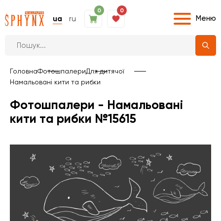
0
0
Меню
ua
ru
Головна
Фотошпалери
Для дитячої
Намальовані кити та рибки
Фотошпалери - Намальовані
кити та рибки №15615