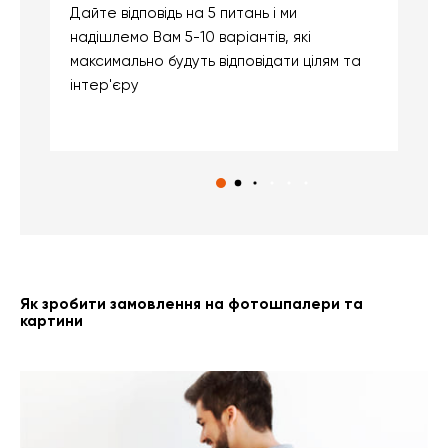
Дайте відповідь на 5 питань і ми
В
надішлемо Вам 5-10 варіантів, які
д
максимально будуть відповідати цілям та
б
інтер'єру
о
с
Як зробити замовлення на фотошпалери та
картини