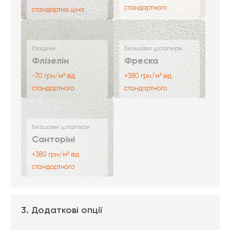
стандартного
стандартна ціна
Гладкий
Безшовні шпалери
Флізелін
Фреска
-70 грн/м² від
+380 грн/м² від
стандартного
стандартного
Безшовні шпалери
Санторіні
+380 грн/м² від
стандартного
3. Додаткові опції