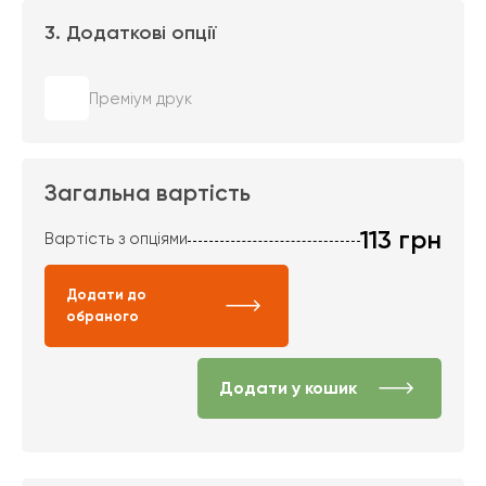
3. Додаткові опції
Преміум друк
Загальна вартість
113
грн
Вартість з опціями
Додати до
обраного
Додати у кошик