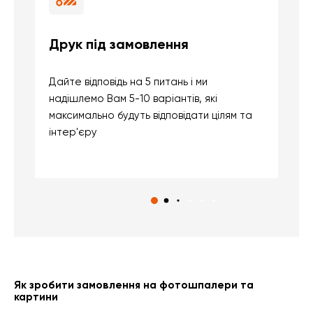
Друк під замовлення
Б
Дайте відповідь на 5 питань і ми
В
надішлемо Вам 5-10 варіантів, які
д
максимально будуть відповідати цілям та
б
інтер'єру
о
с
Як зробити замовлення на фотошпалери та
картини