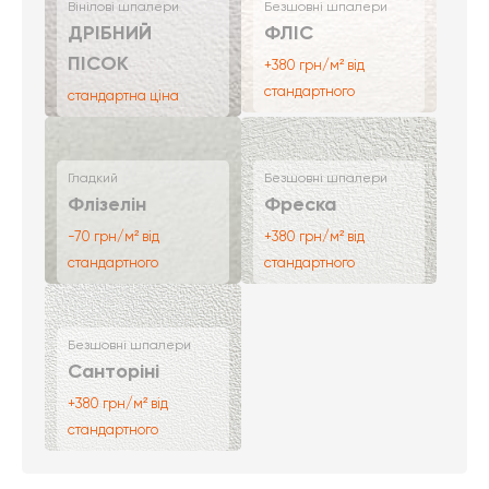
Вінілові шпалери
Безшовні шпалери
ДРІБНИЙ
ФЛІС
ПІСОК
+380 грн/м² від
стандартного
стандартна ціна
Гладкий
Безшовні шпалери
Флізелін
Фреска
-70 грн/м² від
+380 грн/м² від
стандартного
стандартного
Безшовні шпалери
Санторіні
+380 грн/м² від
стандартного