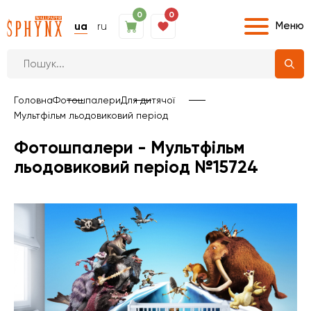
0
0
Меню
ua
ru
Головна
Фотошпалери
Для дитячої
Мультфільм льодовиковий період
Фотошпалери - Мультфільм
льодовиковий період №15724