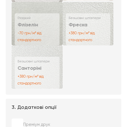
Гладкий
Безшовні шпалери
Флізелін
Фреска
-70 грн/м² від
+380 грн/м² від
стандартного
стандартного
Безшовні шпалери
Санторіні
+380 грн/м² від
стандартного
3. Додаткові опції
Преміум друк