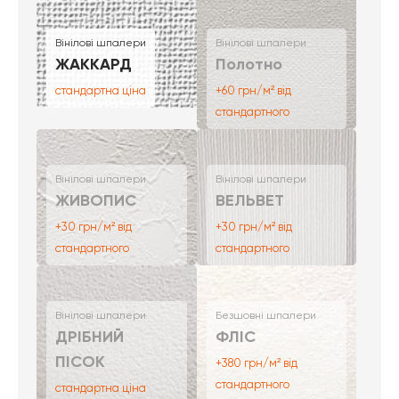
Вінілові шпалери
Вінілові шпалери
ЖАККАРД
Полотно
стандартна ціна
+60 грн/м² від
стандартного
Вінілові шпалери
Вінілові шпалери
ЖИВОПИС
ВЕЛЬВЕТ
+30 грн/м² від
+30 грн/м² від
стандартного
стандартного
Вінілові шпалери
Безшовні шпалери
ДРІБНИЙ
ФЛІС
ПІСОК
+380 грн/м² від
стандартного
стандартна ціна