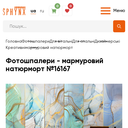
0
0
Меню
ua
ru
Головна
Фотошпалери
Для вітальні
Для спальні
Дизайнерські
Креативні
мармуровий натюрморт
Фотошпалери - мармуровий
натюрморт №16167