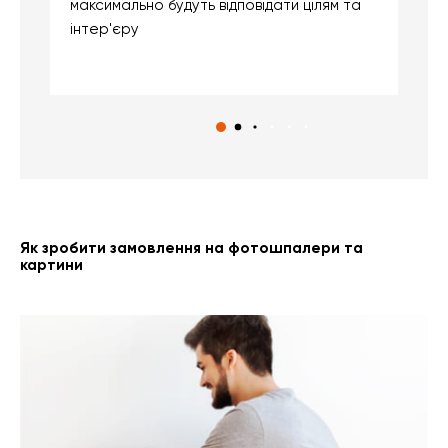
максимально будуть відповідати цілям та
б
інтер'єру
о
с
Як зробити замовлення на фотошпалери та
картини