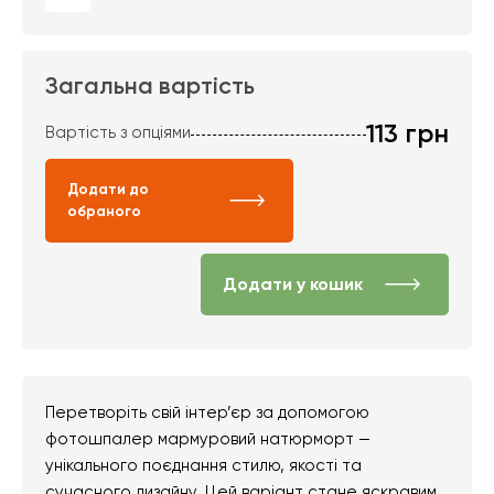
Загальна вартість
113
грн
Вартість з опціями
Додати до
обраного
Додати у кошик
Перетворіть свій інтер’єр за допомогою
фотошпалер мармуровий натюрморт —
унікального поєднання стилю, якості та
сучасного дизайну. Цей варіант стане яскравим