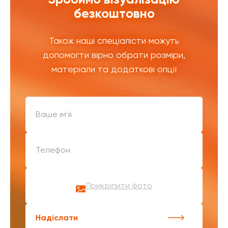
безкоштовно
Також наші спеціалісти можуть
допомогти вірно обрати розміри,
матеріали та додаткові опції
Прикріпити фото
Надіслати