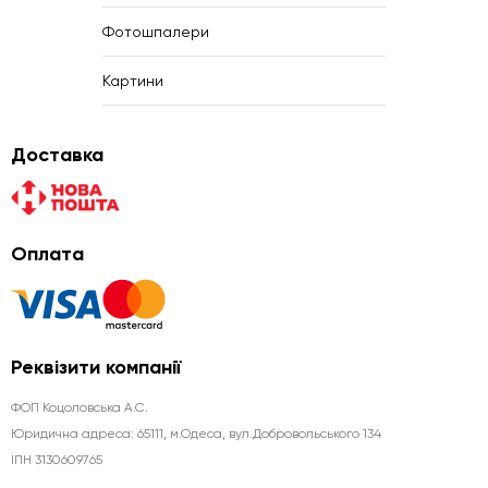
Фотошпалери
Картини
Доставка
Оплата
Реквізити компанії
ФОП Коцоловська А.С.
Юридична aдреса: 65111, м.Одеса, вул.Добровольського 134
ІПН 3130609765