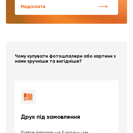
Надіслати
Чому купувати фотошпалери або картини з
нами зручніше та вигідніше?
Друк під замовлення
Б
Дайте відповідь на 5 питань і ми
В