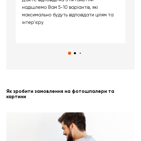
надішлемо Вам 5-10 варіантів, які
д
максимально будуть відповідати цілям та
б
інтер'єру
о
с
Як зробити замовлення на фотошпалери та
картини