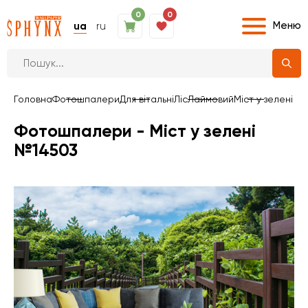
0
0
Меню
ua
ru
Головна
Фотошпалери
Для вітальні
Ліс
Лаймовий
Міст у зелені
Фотошпалери - Міст у зелені
№14503