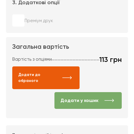
3. Додаткові опції
Преміум друк
Загальна вартість
113
грн
Вартість з опціями
Додати до
обраного
Додати у кошик