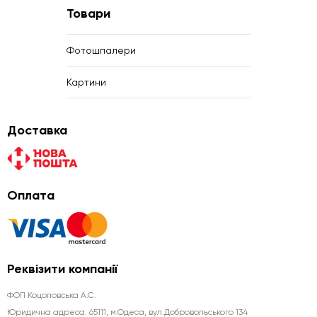
Товари
Фотошпалери
Картини
Доставка
Оплата
Реквізити компанії
ФОП Коцоловська А.С.
Юридична aдреса: 65111, м.Одеса, вул.Добровольського 134