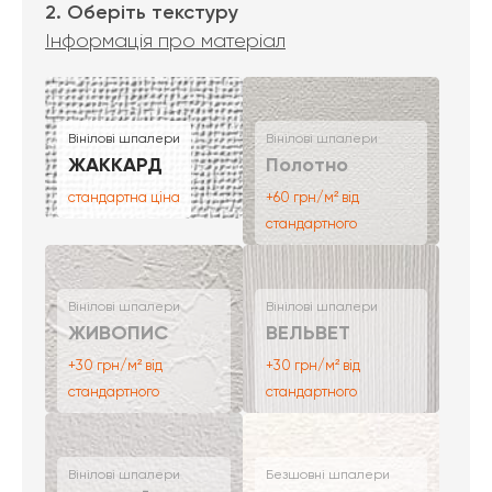
2. Оберіть текстуру
Інформація про матеріал
Вінілові шпалери
Вінілові шпалери
ЖАККАРД
Полотно
стандартна ціна
+60 грн/м² від
стандартного
Вінілові шпалери
Вінілові шпалери
ЖИВОПИС
ВЕЛЬВЕТ
+30 грн/м² від
+30 грн/м² від
стандартного
стандартного
Вінілові шпалери
Безшовні шпалери