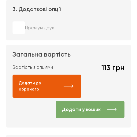
3. Додаткові опції
Преміум друк
Загальна вартість
113
грн
Вартість з опціями
Додати до
обраного
Додати у кошик