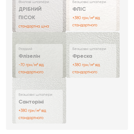
Вінілові шпалери
Безшовні шпалери
ДРІБНИЙ
ФЛІС
ПІСОК
+380 грн/м² від
стандартного
стандартна ціна
Гладкий
Безшовні шпалери
Флізелін
Фреска
-70 грн/м² від
+380 грн/м² від
стандартного
стандартного
Безшовні шпалери
Санторіні
+380 грн/м² від
стандартного