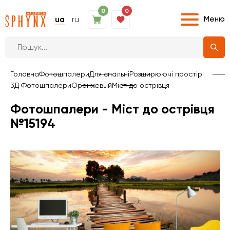
0
0
Меню
ua
ru
Головна
Фотошпалери
Для спальні
Розширюючі простір
3Д Фотошпалери
Оранжевый
Міст до острівця
Фотошпалери - Міст до острівця
№15194