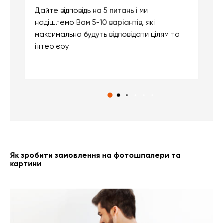
Дайте відповідь на 5 питань і ми
В
надішлемо Вам 5-10 варіантів, які
д
максимально будуть відповідати цілям та
б
інтер'єру
о
с
Як зробити замовлення на фотошпалери та
картини