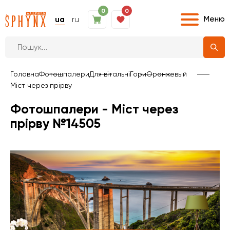
0
0
Меню
ua
ru
Головна
Фотошпалери
Для вітальні
Гори
Оранжевый
Міст через прірву
Фотошпалери - Міст через
прірву №14505