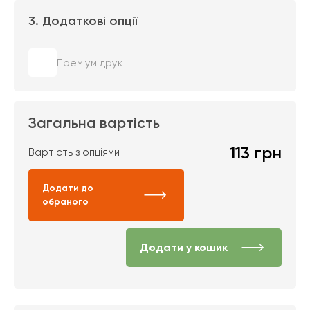
3. Додаткові опції
Преміум друк
Загальна вартість
113
грн
Вартість з опціями
Додати до
обраного
Додати у кошик