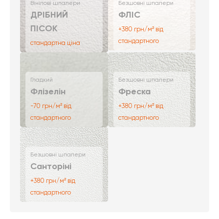
Вінілові шпалери
Безшовні шпалери
ДРІБНИЙ
ФЛІС
ПІСОК
+380 грн/м² від
стандартного
стандартна ціна
Гладкий
Безшовні шпалери
Флізелін
Фреска
-70 грн/м² від
+380 грн/м² від
стандартного
стандартного
Безшовні шпалери
Санторіні
+380 грн/м² від
стандартного