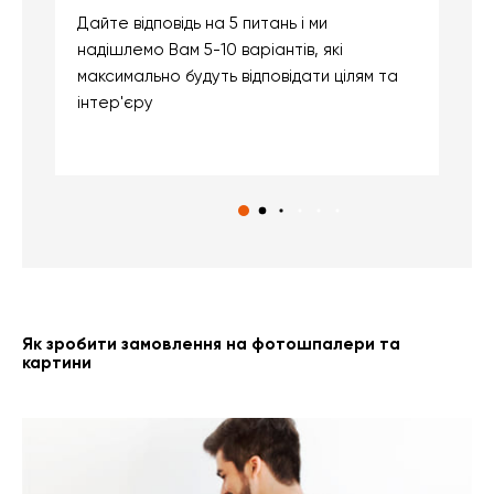
Дайте відповідь на 5 питань і ми
В
надішлемо Вам 5-10 варіантів, які
д
максимально будуть відповідати цілям та
б
інтер'єру
о
с
Як зробити замовлення на фотошпалери та
картини