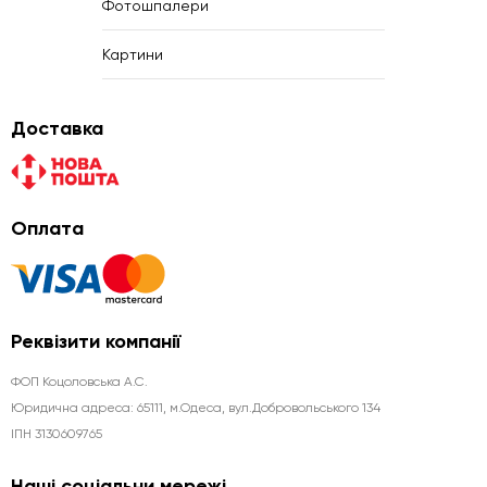
Фотошпалери
Картини
Доставка
Оплата
Реквізити компанії
ФОП Коцоловська А.С.
Юридична aдреса: 65111, м.Одеса, вул.Добровольського 134
ІПН 3130609765
Наші соціальни мережі