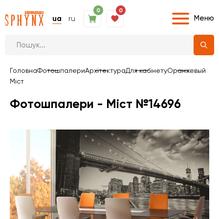
0
0
Меню
ua
ru
Головна
Фотошпалери
Архітектура
Для кабінету
Оранжевый
Міст
Фотошпалери - Міст №14696