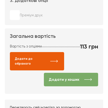
3. Додаткові опції
Преміум друк
Загальна вартість
113
грн
Вартість з опціями
Додати до
обраного
Додати у кошик
Перетворіть свій інтер’єр за допомогою