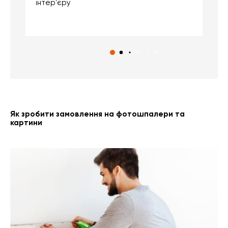
інтер'єру
о
с
Як зробити замовлення на фотошпалери та
картини