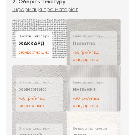
2. Оберіть текстуру
Інформація про матеріал
Вінілові шпалери
Вінілові шпалери
ЖАККАРД
Полотно
стандартна ціна
+60 грн/м² від
стандартного
Вінілові шпалери
Вінілові шпалери
ЖИВОПИС
ВЕЛЬВЕТ
+30 грн/м² від
+30 грн/м² від
стандартного
стандартного
Вінілові шпалери
Безшовні шпалери