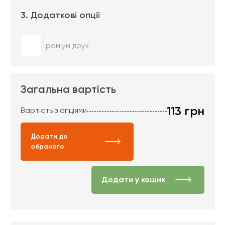
3. Додаткові опції
Преміум друк
Загальна вартість
113
грн
Вартість з опціями
Додати до
обраного
Додати у кошик