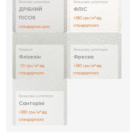
Вінілові шпалери
Безшовні шпалери
ДРІБНИЙ
ФЛІС
ПІСОК
+380 грн/м² від
стандартного
стандартна ціна
Гладкий
Безшовні шпалери
Флізелін
Фреска
-70 грн/м² від
+380 грн/м² від
стандартного
стандартного
Безшовні шпалери
Санторіні
+380 грн/м² від
стандартного