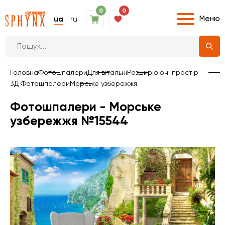
0
0
Меню
ua
ru
Головна
Фотошпалери
Для вітальні
Розширюючі простір
3Д Фотошпалери
Морське узбережжя
Фотошпалери - Морське
узбережжя №15544