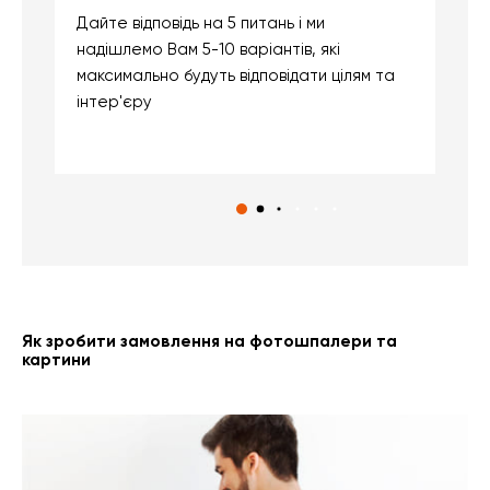
Дайте відповідь на 5 питань і ми
В
надішлемо Вам 5-10 варіантів, які
д
максимально будуть відповідати цілям та
б
інтер'єру
о
с
Як зробити замовлення на фотошпалери та
картини